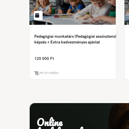
Pedagógiai munkatárs (Pedagógiai asszisztens)
képzés + Extra kedvezményes ajánlat
120 000 Ft
PK:
01194002
Online