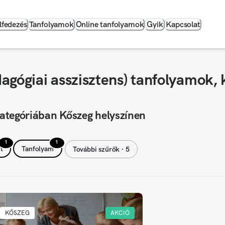
lfedezés
Tanfolyamok
Online tanfolyamok
Gyik
Kapcsolat
agógiai asszisztens) tanfolyamok, 
ategóriában Kőszeg helyszínen
1
1
t
Tanfolyam
További szűrők ∙ 5
KŐSZEG
AKCIÓ