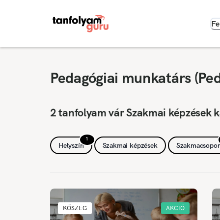
Fe
Pedagógiai munkatárs (Ped
2 tanfolyam vár Szakmai képzések k
1
Helyszín
Szakmai képzések
Szakmacsopor
KŐSZEG
AKCIÓ