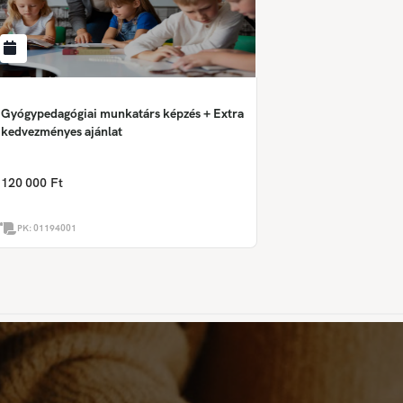
Gyógypedagógiai munkatárs képzés + Extra
kedvezményes ajánlat
120 000 Ft
PK:
01194001