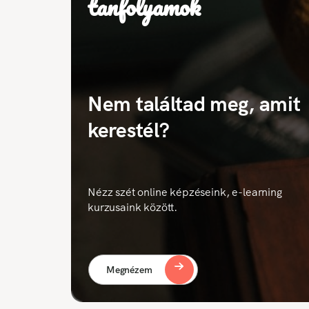
tanfolyamok
Nem találtad meg, amit
kerestél?
Nézz szét online képzéseink, e-learning
kurzusaink között.
Megnézem