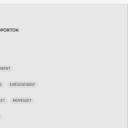
OPORTOK
SMENT
G
EGÉSZSÉGÜGY
ZET
MŰVÉSZET