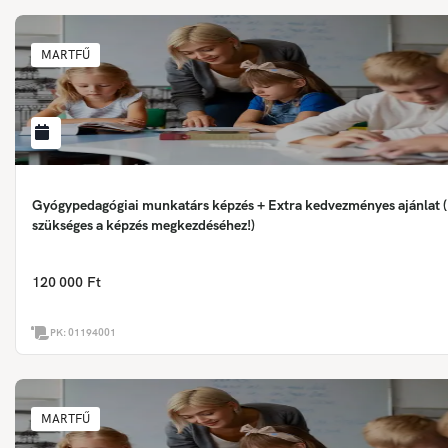
MARTFŰ
Gyógypedagógiai munkatárs képzés + Extra kedvezményes ajánlat (
szükséges a képzés megkezdéséhez!)
120 000 Ft
PK:
01194001
MARTFŰ