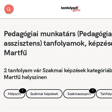
Pedagógiai munkatárs (Pedagógia
asszisztens) tanfolyamok, képzés
Martfű
2 tanfolyam vár Szakmai képzések kategóriá
Martfű helyszínen
1
1
Helyszín
Szakmai képzések
Szakmacsoport
Tanfol