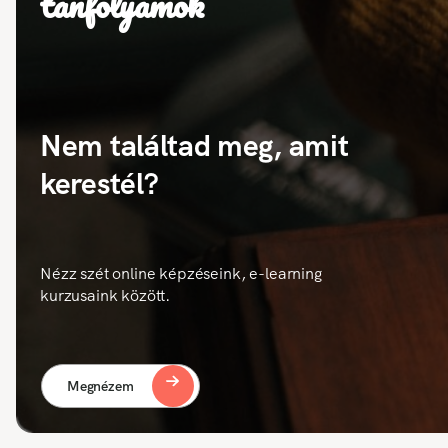
tanfolyamok
Nem találtad meg, amit
kerestél?
Nézz szét online képzéseink, e-learning
kurzusaink között.
Megnézem