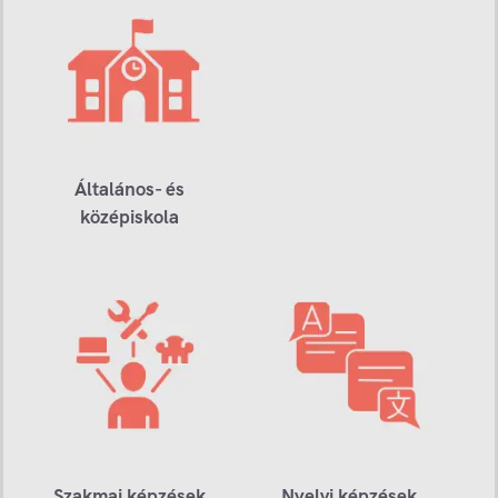
Általános- és
középiskola
Szakmai képzések
Nyelvi képzések