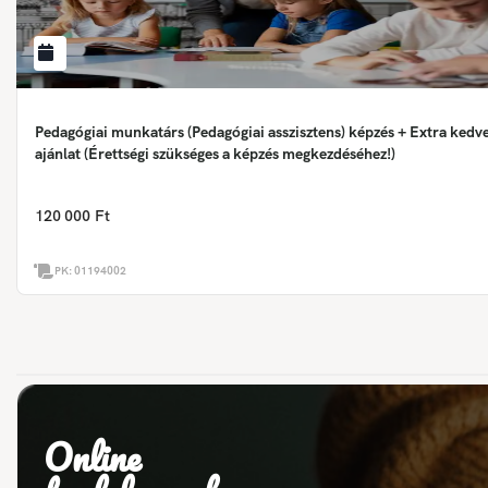
Pedagógiai munkatárs (Pedagógiai asszisztens) képzés + Extra ked
ajánlat (Érettségi szükséges a képzés megkezdéséhez!)
120 000 Ft
PK:
01194002
Online