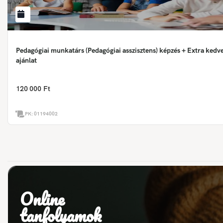
Pedagógiai munkatárs (Pedagógiai asszisztens) képzés + Extra ked
ajánlat
120 000 Ft
PK:
01194002
Online
tanfolyamok