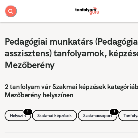
Pedagógiai munkatárs (Pedagógia
asszisztens) tanfolyamok, képzés
Mezőberény
2 tanfolyam vár Szakmai képzések kategóriá
Mezőberény helyszínen
1
1
Helyszín
Szakmai képzések
Szakmacsoport
Tanfol