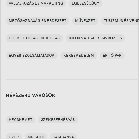
VÁLLALKOZÁS ÉS MARKETING
EGÉSZSÉGÜGY
MEZŐGAZDASÁG ÉS ERDÉSZET
MŰVÉSZET
TURIZMUS ÉS VEN
HOBBIFOTÓZÁS, -VIDEÓZÁS
INFORMATIKA ÉS TÁVKÖZLÉS
EGYÉB SZOLGÁLTATÁSOK
KERESKEDELEM
ÉPÍTŐIPAR
NÉPSZERŰ VÁROSOK
KECSKEMÉT
SZÉKESFEHÉRVÁR
GYŐR
MISKOLC
TATABÁNYA