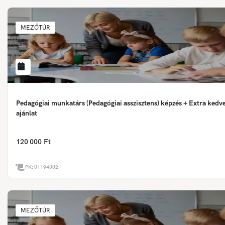
MEZŐTÚR
Pedagógiai munkatárs (Pedagógiai asszisztens) képzés + Extra ked
ajánlat
120 000 Ft
PK:
01194002
MEZŐTÚR