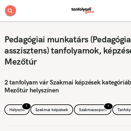
Pedagógiai munkatárs (Pedagógia
asszisztens) tanfolyamok, képzés
Mezőtúr
2 tanfolyam vár Szakmai képzések kategóriá
Mezőtúr helyszínen
1
1
Helyszín
Szakmai képzések
Szakmacsoport
Tanfol