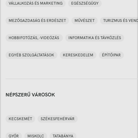
VÁLLALKOZÁS ÉS MARKETING
EGÉSZSÉGÜGY
MEZŐGAZDASÁG ÉS ERDÉSZET
MŰVÉSZET
TURIZMUS ÉS VEN
HOBBIFOTÓZÁS, -VIDEÓZÁS
INFORMATIKA ÉS TÁVKÖZLÉS
EGYÉB SZOLGÁLTATÁSOK
KERESKEDELEM
ÉPÍTŐIPAR
NÉPSZERŰ VÁROSOK
KECSKEMÉT
SZÉKESFEHÉRVÁR
GYŐR
MISKOLC
TATABÁNYA