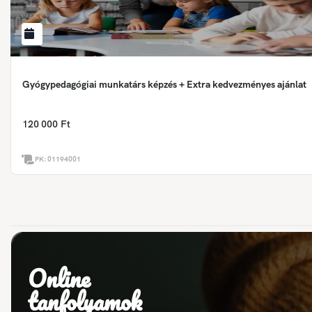
Gyógypedagógiai munkatárs képzés + Extra kedvezményes ajánlat
120 000 Ft
PK:
01194001
Online
tanfolyamok