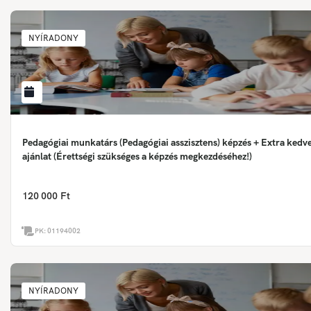
NYÍRADONY
Pedagógiai munkatárs (Pedagógiai asszisztens) képzés + Extra ked
ajánlat (Érettségi szükséges a képzés megkezdéséhez!)
120 000 Ft
PK:
01194002
NYÍRADONY