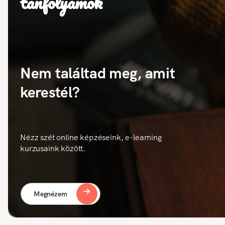
tanfolyamok
Nem találtad meg, amit
kerestél?
Nézz szét online képzéseink, e-learning
kurzusaink között.
Megnézem