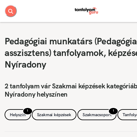
Pedagógiai munkatárs (Pedagógia
asszisztens) tanfolyamok, képzés
Nyíradony
2 tanfolyam vár Szakmai képzések kategóriá
Nyíradony helyszínen
1
1
Helyszín
Szakmai képzések
Szakmacsoport
Tanfol