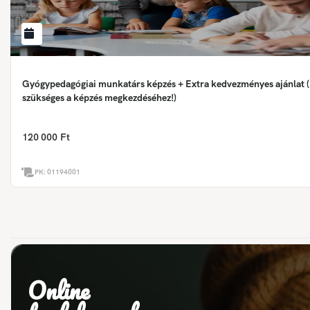
Gyógypedagógiai munkatárs képzés + Extra kedvezményes ajánlat (
szükséges a képzés megkezdéséhez!)
120 000 Ft
PK:
01194001
Online