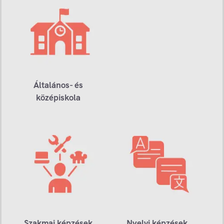
Általános- és
középiskola
Szakmai képzések
Nyelvi képzések