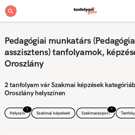
Pedagógiai munkatárs (Pedagógia
asszisztens) tanfolyamok, képzés
Oroszlány
2 tanfolyam vár Szakmai képzések kategóriá
Oroszlány helyszínen
1
1
Helyszín
Szakmai képzések
Szakmacsoport
Tanfol