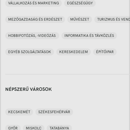
VÁLLALKOZÁS ÉS MARKETING
EGÉSZSÉGÜGY
MEZŐGAZDASÁG ÉS ERDÉSZET
MŰVÉSZET
TURIZMUS ÉS VEN
HOBBIFOTÓZÁS, -VIDEÓZÁS
INFORMATIKA ÉS TÁVKÖZLÉS
EGYÉB SZOLGÁLTATÁSOK
KERESKEDELEM
ÉPÍTŐIPAR
NÉPSZERŰ VÁROSOK
KECSKEMÉT
SZÉKESFEHÉRVÁR
GYŐR
MISKOLC
TATABÁNYA