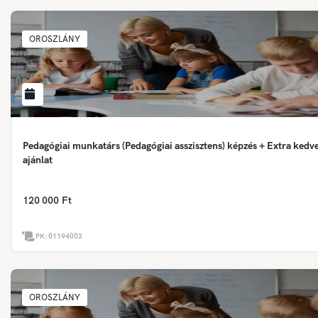
OROSZLÁNY
Pedagógiai munkatárs (Pedagógiai asszisztens) képzés + Extra ked
ajánlat
120 000 Ft
PK:
01194002
OROSZLÁNY