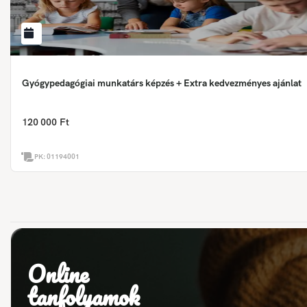
Gyógypedagógiai munkatárs képzés + Extra kedvezményes ajánlat
120 000 Ft
PK:
01194001
Online
tanfolyamok