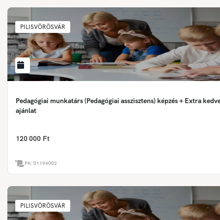
PILISVÖRÖSVÁR
Pedagógiai munkatárs (Pedagógiai asszisztens) képzés + Extra ked
ajánlat
120 000 Ft
PK:
01194002
PILISVÖRÖSVÁR