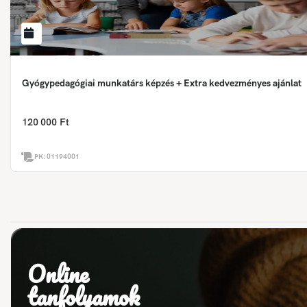
Gyógypedagógiai munkatárs képzés + Extra kedvezményes ajánlat
120 000 Ft
PK:
01194001
Online
tanfolyamok