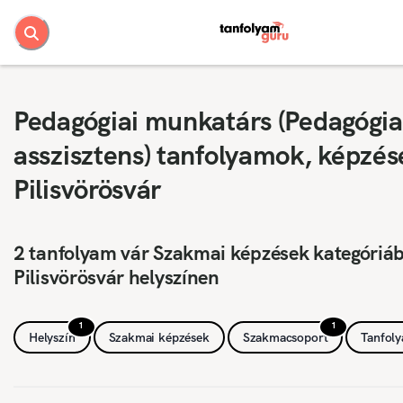
Pedagógiai munkatárs (Pedagógia
asszisztens) tanfolyamok, képzés
Pilisvörösvár
2 tanfolyam vár Szakmai képzések kategóriá
Pilisvörösvár helyszínen
1
1
Helyszín
Szakmai képzések
Szakmacsoport
Tanfol