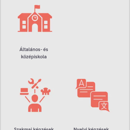
Általános- és
középiskola
Szakmai képzések
Nyelvi képzések