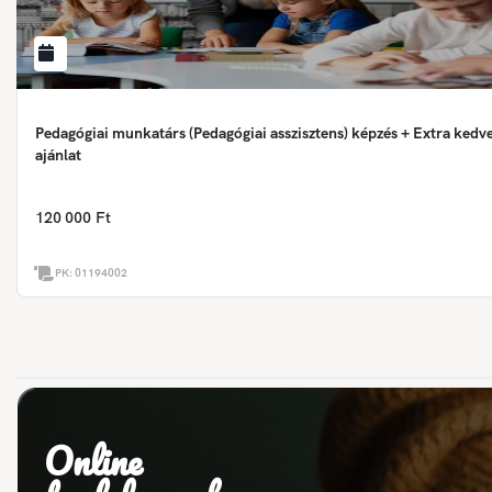
Pedagógiai munkatárs (Pedagógiai asszisztens) képzés + Extra ked
ajánlat
120 000 Ft
PK:
01194002
Online