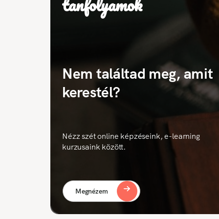
tanfolyamok
Nem találtad meg, amit
kerestél?
Nézz szét online képzéseink, e-learning
kurzusaink között.
Megnézem