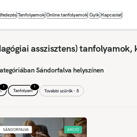
lfedezés
Tanfolyamok
Online tanfolyamok
Gyik
Kapcsolat
agógiai asszisztens) tanfolyamok, 
ategóriában Sándorfalva helyszínen
1
1
t
Tanfolyam
További szűrők ∙ 5
SÁNDORFALVA
AKCIÓ