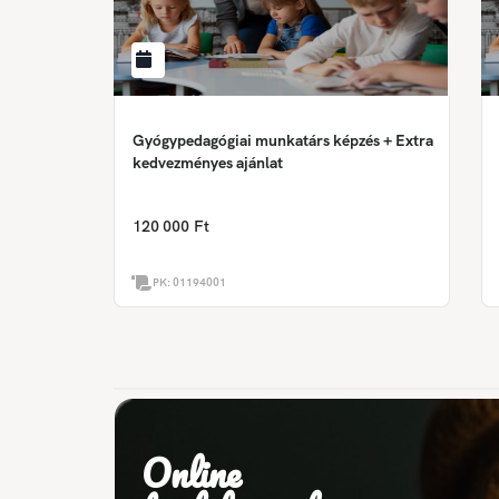
Gyógypedagógiai munkatárs képzés + Extra
kedvezményes ajánlat
120 000 Ft
PK:
01194001
Online