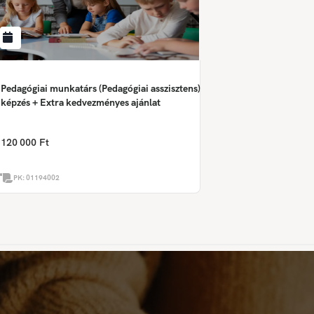
Pedagógiai munkatárs (Pedagógiai asszisztens)
képzés + Extra kedvezményes ajánlat
120 000 Ft
PK:
01194002