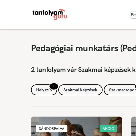
Fe
Pedagógiai munkatárs (Ped
2 tanfolyam vár Szakmai képzések k
1
Helyszín
Szakmai képzések
Szakmacsopor
SÁNDORFALVA
AKCIÓ