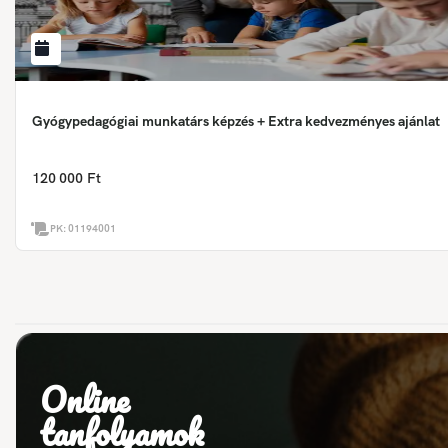
Gyógypedagógiai munkatárs képzés + Extra kedvezményes ajánlat
120 000 Ft
PK:
01194001
Online
tanfolyamok