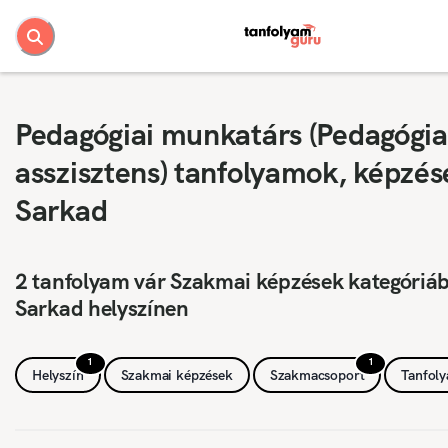
Pedagógiai munkatárs (Pedagógia
asszisztens) tanfolyamok, képzés
Sarkad
2 tanfolyam vár Szakmai képzések kategóriá
Sarkad helyszínen
1
1
Helyszín
Szakmai képzések
Szakmacsoport
Tanfol