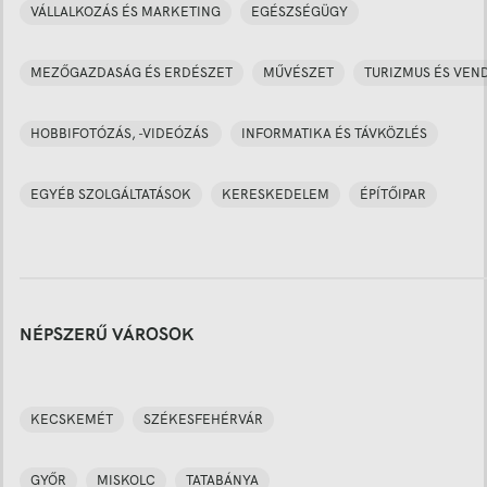
VÁLLALKOZÁS ÉS MARKETING
EGÉSZSÉGÜGY
MEZŐGAZDASÁG ÉS ERDÉSZET
MŰVÉSZET
TURIZMUS ÉS VEN
HOBBIFOTÓZÁS, -VIDEÓZÁS
INFORMATIKA ÉS TÁVKÖZLÉS
EGYÉB SZOLGÁLTATÁSOK
KERESKEDELEM
ÉPÍTŐIPAR
NÉPSZERŰ VÁROSOK
KECSKEMÉT
SZÉKESFEHÉRVÁR
GYŐR
MISKOLC
TATABÁNYA