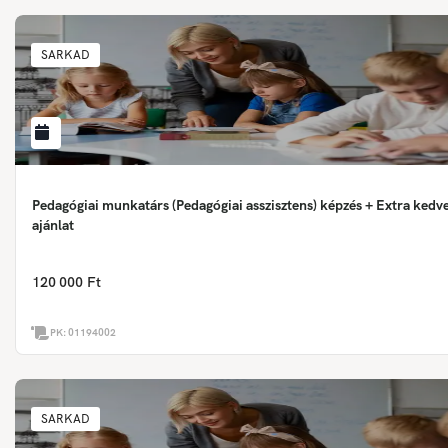
SARKAD
Pedagógiai munkatárs (Pedagógiai asszisztens) képzés + Extra ked
ajánlat
120 000 Ft
PK:
01194002
SARKAD