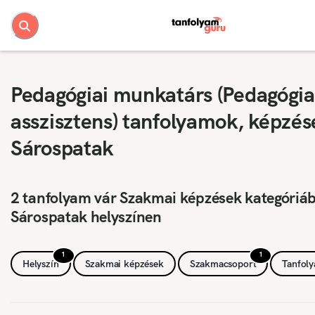
Pedagógiai munkatárs (Pedagógia
asszisztens) tanfolyamok, képzés
Sárospatak
2 tanfolyam vár Szakmai képzések kategóriá
Sárospatak helyszínen
1
1
Helyszín
Szakmai képzések
Szakmacsoport
Tanfol