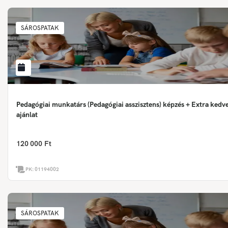
SÁROSPATAK
Pedagógiai munkatárs (Pedagógiai asszisztens) képzés + Extra ked
ajánlat
120 000 Ft
PK:
01194002
SÁROSPATAK