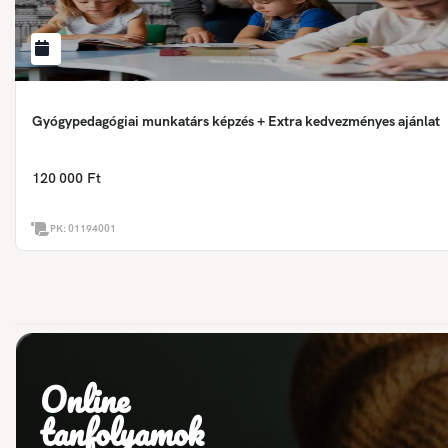
Gyógypedagógiai munkatárs képzés + Extra kedvezményes ajánlat
120 000 Ft
PK:
01194001
Online
tanfolyamok