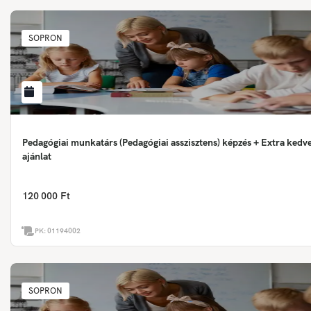
SOPRON
Pedagógiai munkatárs (Pedagógiai asszisztens) képzés + Extra ked
ajánlat
120 000 Ft
PK:
01194002
SOPRON