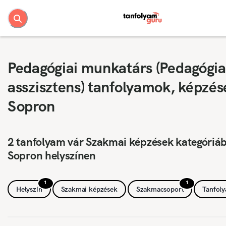
Pedagógiai munkatárs (Pedagógia
asszisztens) tanfolyamok, képzés
Sopron
2 tanfolyam vár Szakmai képzések kategóriá
Sopron helyszínen
1
1
Helyszín
Szakmai képzések
Szakmacsoport
Tanfol