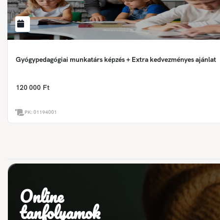
Gyógypedagógiai munkatárs képzés + Extra kedvezményes ajánlat
120 000 Ft
PK:
01194001
Online
tanfolyamok