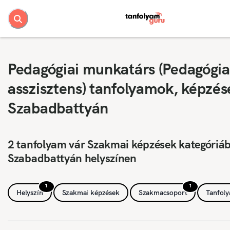
Pedagógiai munkatárs (Pedagógia
asszisztens) tanfolyamok, képzés
Szabadbattyán
2 tanfolyam vár Szakmai képzések kategóriá
Szabadbattyán helyszínen
1
1
Helyszín
Szakmai képzések
Szakmacsoport
Tanfol