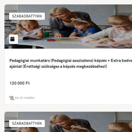
SZABADBATTYÁN
Pedagógiai munkatárs (Pedagógiai asszisztens) képzés + Extra ked
ajánlat (Érettségi szükséges a képzés megkezdéséhez!)
120 000 Ft
PK:
01194002
SZABADBATTYÁN