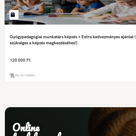
Gyógypedagógiai munkatárs képzés + Extra kedvezményes ajánlat (
szükséges a képzés megkezdéséhez!)
120 000 Ft
PK:
01194001
Online