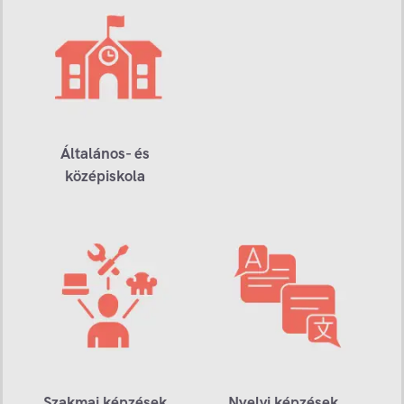
Általános- és
középiskola
Szakmai képzések
Nyelvi képzések