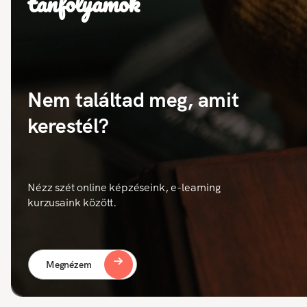
tanfolyamok
Nem találtad meg, amit
kerestél?
Nézz szét online képzéseink, e-learning
kurzusaink között.
Megnézem