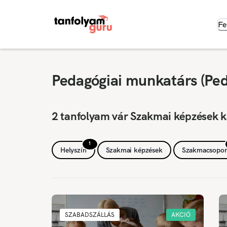
Fe
Pedagógiai munkatárs (Ped
2 tanfolyam vár Szakmai képzések k
1
Helyszín
Szakmai képzések
Szakmacsopor
SZABADSZÁLLÁS
AKCIÓ