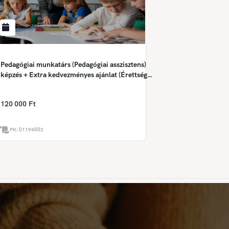
Pedagógiai munkatárs (Pedagógiai asszisztens)
képzés + Extra kedvezményes ajánlat (Érettségi
szükséges a képzés megkezdéséhez!)
120 000 Ft
PK:
01194002