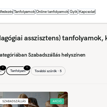
lfedezés
Tanfolyamok
Online tanfolyamok
Gyik
Kapcsolat
agógiai asszisztens) tanfolyamok, 
ategóriában Szabadszállás helyszínen
1
1
t
Tanfolyam
További szűrők ∙ 5
SZABADSZÁLLÁS
AKCIÓ