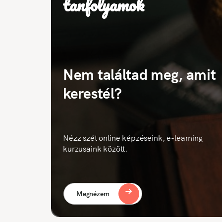
tanfolyamok
Nem találtad meg, amit
kerestél?
Nézz szét online képzéseink, e-learning
kurzusaink között.
Megnézem