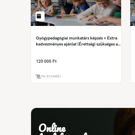
Gyógypedagógiai munkatárs képzés + Extra
kedvezményes ajánlat (Érettségi szükséges a
képzés megkezdéséhez!)
120 000 Ft
PK:
01194001
Online