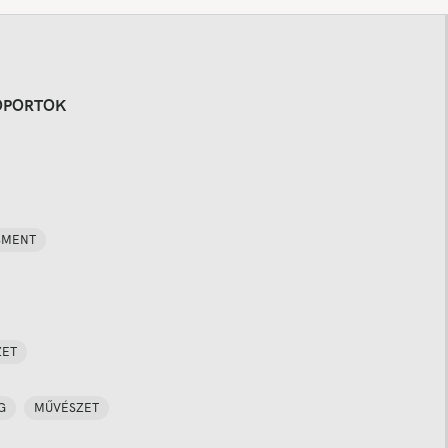
OPORTOK
SMENT
ZET
G
MŰVÉSZET