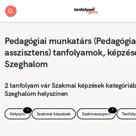
Pedagógiai munkatárs (Pedagógia
asszisztens) tanfolyamok, képzés
Szeghalom
2 tanfolyam vár Szakmai képzések kategóriá
Szeghalom helyszínen
1
1
Helyszín
Szakmai képzések
Szakmacsoport
Tanfol