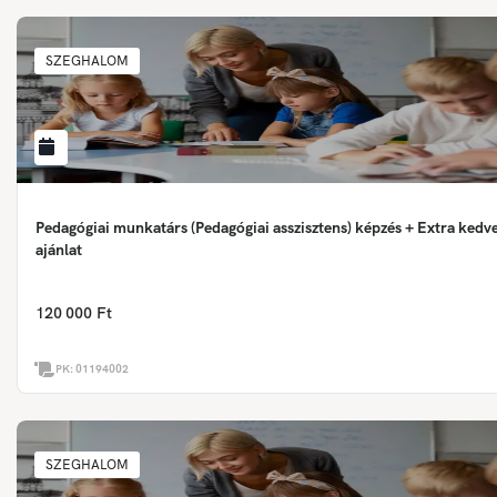
SZEGHALOM
Pedagógiai munkatárs (Pedagógiai asszisztens) képzés + Extra ked
ajánlat
120 000 Ft
PK:
01194002
SZEGHALOM