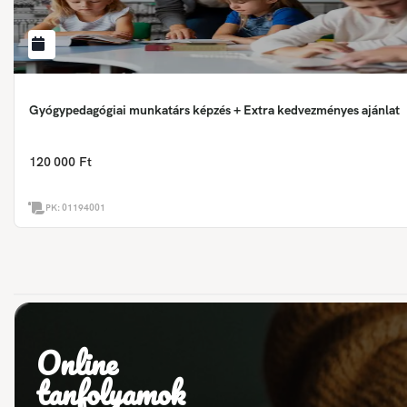
Gyógypedagógiai munkatárs képzés + Extra kedvezményes ajánlat
120 000 Ft
PK:
01194001
Online
tanfolyamok