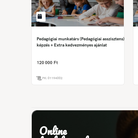
Pedagógiai munkatárs (Pedagógiai asszisztens)
képzés + Extra kedvezményes ajánlat
120 000 Ft
PK:
01194002
Online