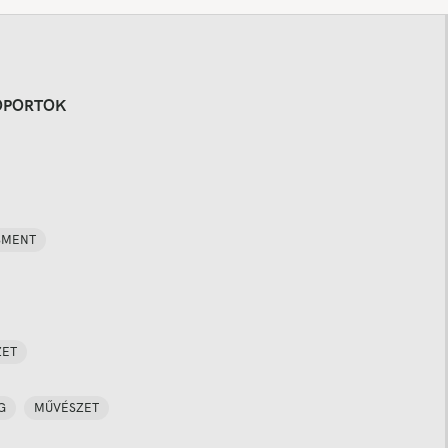
OPORTOK
SMENT
ZET
G
MŰVÉSZET