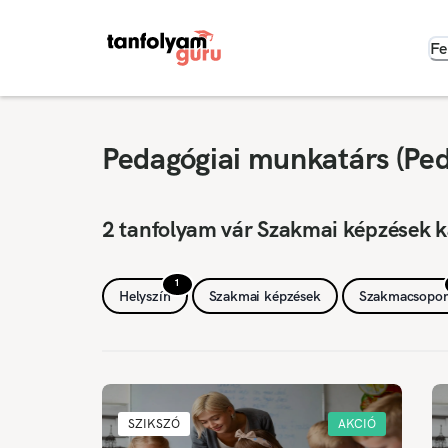
Fe
Pedagógiai munkatárs (Ped
2 tanfolyam vár Szakmai képzések k
1
Helyszín
Szakmai képzések
Szakmacsopor
SZIKSZÓ
AKCIÓ