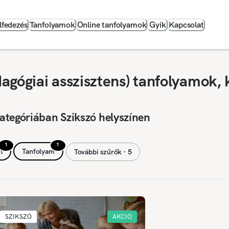
lfedezés
Tanfolyamok
Online tanfolyamok
Gyik
Kapcsolat
agógiai asszisztens) tanfolyamok, 
ategóriában Szikszó helyszínen
1
1
t
Tanfolyam
További szűrők ∙ 5
SZIKSZÓ
AKCIÓ