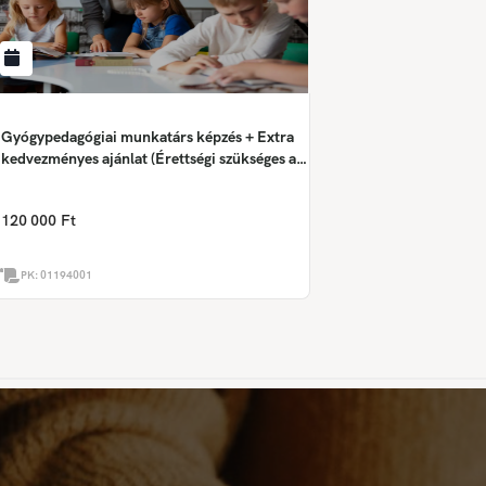
Gyógypedagógiai munkatárs képzés + Extra
kedvezményes ajánlat (Érettségi szükséges a
képzés megkezdéséhez!)
120 000 Ft
PK:
01194001