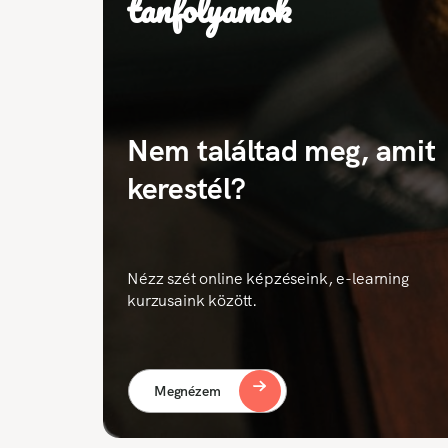
tanfolyamok
Nem találtad meg, amit
kerestél?
Nézz szét online képzéseink, e-learning
kurzusaink között.
Megnézem