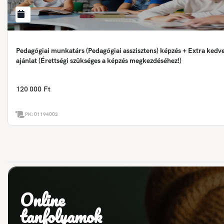
Pedagógiai munkatárs (Pedagógiai asszisztens) képzés + Extra ked
ajánlat (Érettségi szükséges a képzés megkezdéséhez!)
120 000 Ft
PK:
01194002
Online
tanfolyamok