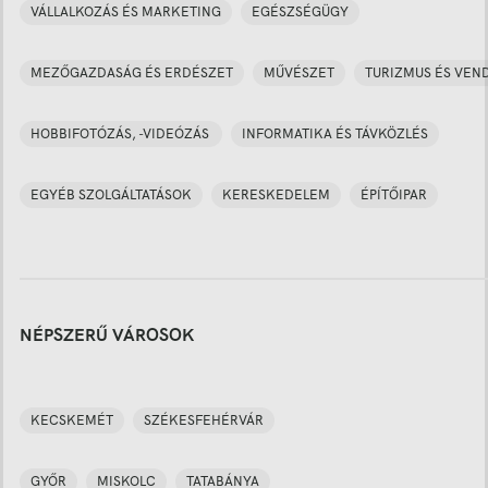
VÁLLALKOZÁS ÉS MARKETING
EGÉSZSÉGÜGY
MEZŐGAZDASÁG ÉS ERDÉSZET
MŰVÉSZET
TURIZMUS ÉS VEN
HOBBIFOTÓZÁS, -VIDEÓZÁS
INFORMATIKA ÉS TÁVKÖZLÉS
EGYÉB SZOLGÁLTATÁSOK
KERESKEDELEM
ÉPÍTŐIPAR
NÉPSZERŰ VÁROSOK
KECSKEMÉT
SZÉKESFEHÉRVÁR
GYŐR
MISKOLC
TATABÁNYA