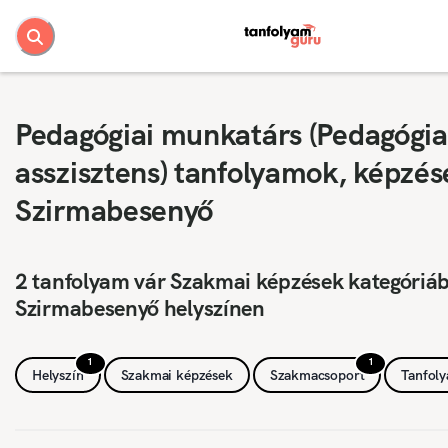
Pedagógiai munkatárs (Pedagógia
asszisztens) tanfolyamok, képzés
Szirmabesenyő
2 tanfolyam vár Szakmai képzések kategóriá
Szirmabesenyő helyszínen
1
1
Helyszín
Szakmai képzések
Szakmacsoport
Tanfol