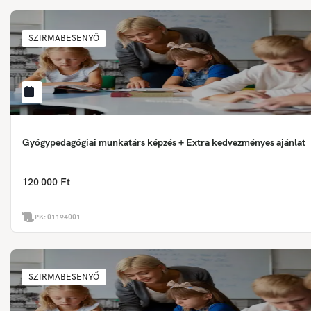
SZIRMABESENYŐ
Gyógypedagógiai munkatárs képzés + Extra kedvezményes ajánlat
120 000 Ft
PK:
01194001
SZIRMABESENYŐ