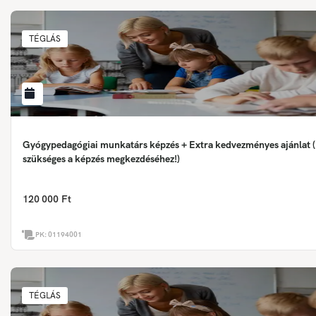
TÉGLÁS
Gyógypedagógiai munkatárs képzés + Extra kedvezményes ajánlat (
szükséges a képzés megkezdéséhez!)
120 000 Ft
PK:
01194001
TÉGLÁS