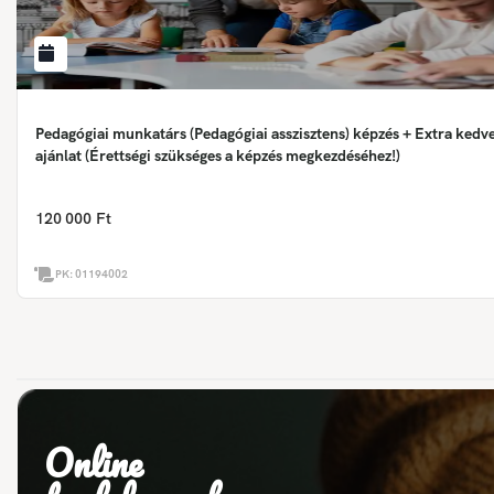
Pedagógiai munkatárs (Pedagógiai asszisztens) képzés + Extra ked
ajánlat (Érettségi szükséges a képzés megkezdéséhez!)
120 000 Ft
PK:
01194002
Online