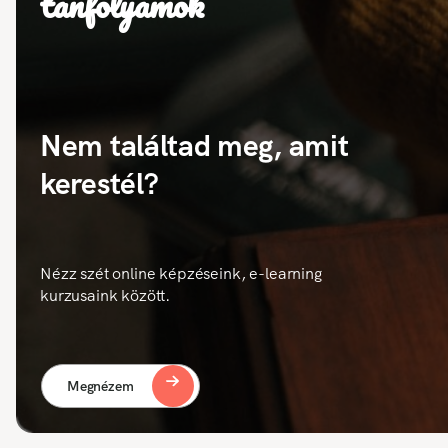
tanfolyamok
Nem találtad meg, amit
kerestél?
Nézz szét online képzéseink, e-learning
kurzusaink között.
Megnézem