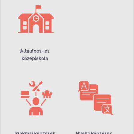
Általános- és
középiskola
Szakmai képzések
Nyelvi képzések