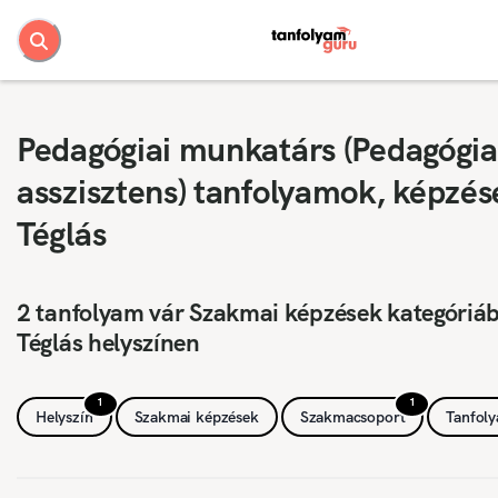
Pedagógiai munkatárs (Pedagógia
asszisztens) tanfolyamok, képzés
Téglás
2 tanfolyam vár Szakmai képzések kategóriá
Téglás helyszínen
1
1
Helyszín
Szakmai képzések
Szakmacsoport
Tanfol