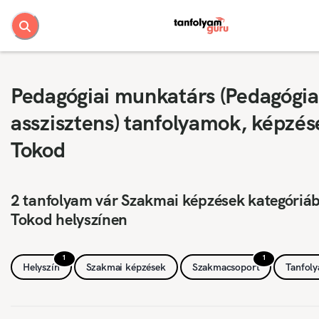
Pedagógiai munkatárs (Pedagógia
asszisztens) tanfolyamok, képzés
Tokod
2 tanfolyam vár Szakmai képzések kategóriá
Tokod helyszínen
1
1
Helyszín
Szakmai képzések
Szakmacsoport
Tanfol