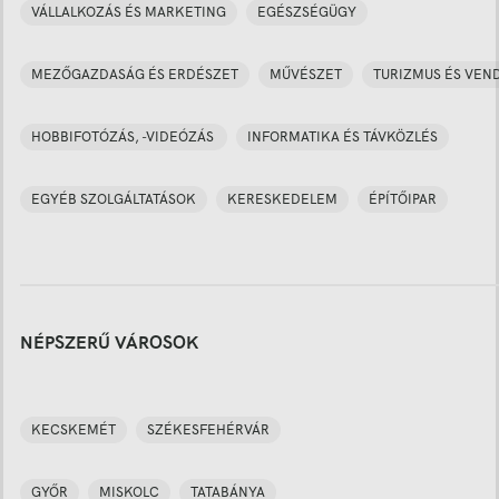
VÁLLALKOZÁS ÉS MARKETING
EGÉSZSÉGÜGY
MEZŐGAZDASÁG ÉS ERDÉSZET
MŰVÉSZET
TURIZMUS ÉS VEN
HOBBIFOTÓZÁS, -VIDEÓZÁS
INFORMATIKA ÉS TÁVKÖZLÉS
EGYÉB SZOLGÁLTATÁSOK
KERESKEDELEM
ÉPÍTŐIPAR
NÉPSZERŰ VÁROSOK
KECSKEMÉT
SZÉKESFEHÉRVÁR
GYŐR
MISKOLC
TATABÁNYA