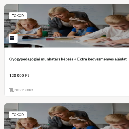
TOKOD
Gyógypedagógiai munkatárs képzés + Extra kedvezményes ajánlat
120 000 Ft
PK:
01194001
TOKOD