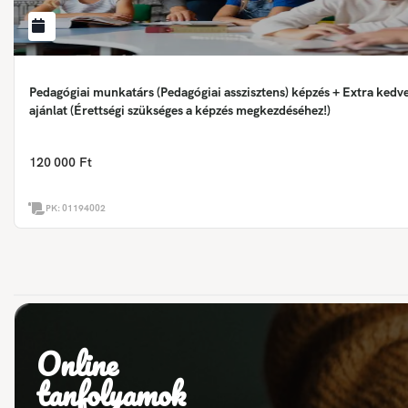
Pedagógiai munkatárs (Pedagógiai asszisztens) képzés + Extra ked
ajánlat (Érettségi szükséges a képzés megkezdéséhez!)
120 000 Ft
PK:
01194002
Online
tanfolyamok