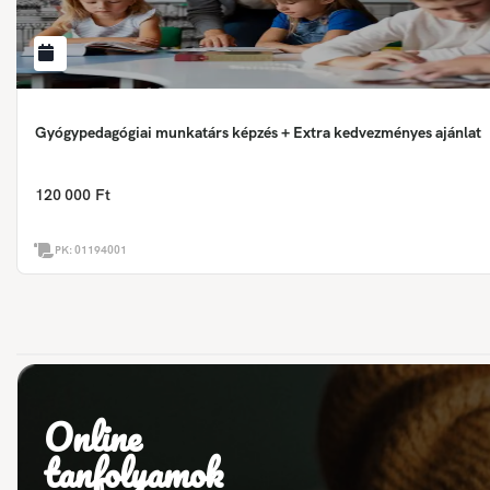
Gyógypedagógiai munkatárs képzés + Extra kedvezményes ajánlat
120 000 Ft
PK:
01194001
Online
tanfolyamok