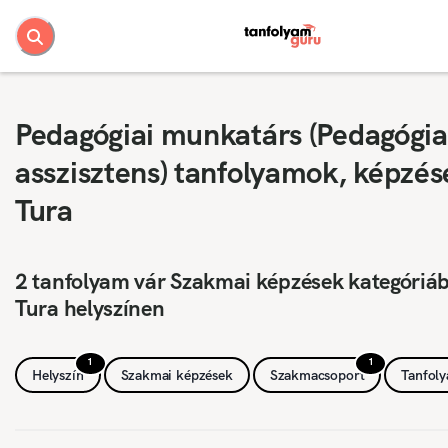
Pedagógiai munkatárs (Pedagógia
asszisztens) tanfolyamok, képzés
Tura
2 tanfolyam vár Szakmai képzések kategóriá
Tura helyszínen
1
1
Helyszín
Szakmai képzések
Szakmacsoport
Tanfol