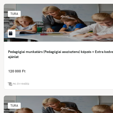
TURA
Pedagógiai munkatárs (Pedagógiai asszisztens) képzés + Extra ked
ajánlat
120 000 Ft
PK:
01194002
TURA