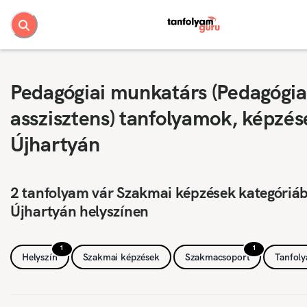
Pedagógiai munkatárs (Pedagógia
asszisztens) tanfolyamok, képzés
Újhartyán
2 tanfolyam vár Szakmai képzések kategóriá
Újhartyán helyszínen
1
1
Helyszín
Szakmai képzések
Szakmacsoport
Tanfol