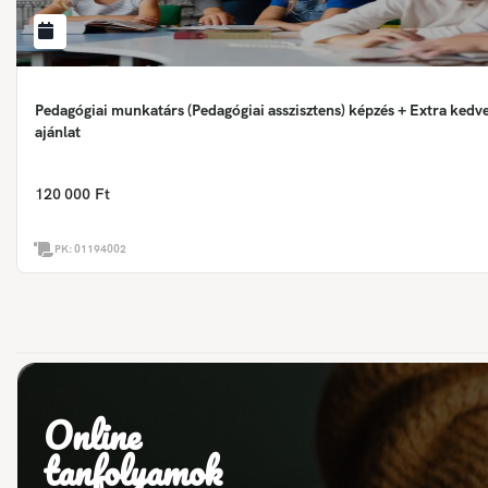
Pedagógiai munkatárs (Pedagógiai asszisztens) képzés + Extra ked
ajánlat
120 000 Ft
PK:
01194002
Online
tanfolyamok