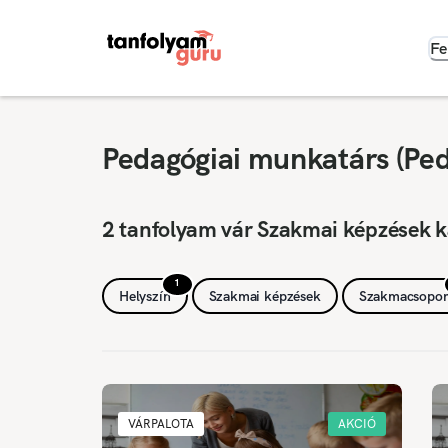
Fe
Pedagógiai munkatárs (Ped
2 tanfolyam vár Szakmai képzések k
1
Helyszín
Szakmai képzések
Szakmacsopor
VÁRPALOTA
AKCIÓ