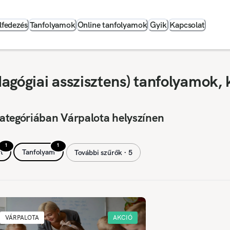
lfedezés
Tanfolyamok
Online tanfolyamok
Gyik
Kapcsolat
agógiai asszisztens) tanfolyamok, 
ategóriában Várpalota helyszínen
1
1
t
Tanfolyam
További szűrők ∙ 5
VÁRPALOTA
AKCIÓ