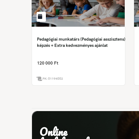
Pedagógiai munkatárs (Pedagógiai asszisztens)
képzés + Extra kedvezményes ajánlat
120 000 Ft
PK:
01194002
Online