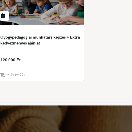
Gyógypedagógiai munkatárs képzés + Extra
kedvezményes ajánlat
120 000 Ft
PK:
01194001