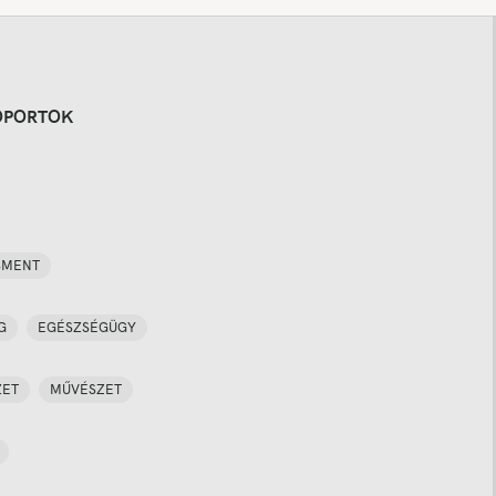
OPORTOK
SMENT
G
EGÉSZSÉGÜGY
ZET
MŰVÉSZET