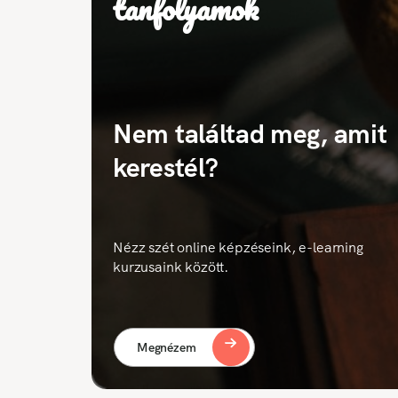
tanfolyamok
Nem találtad meg, amit
kerestél?
Nézz szét online képzéseink, e-learning
kurzusaink között.
Megnézem