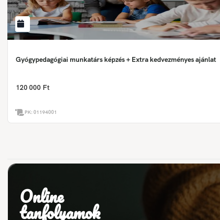
Gyógypedagógiai munkatárs képzés + Extra kedvezményes ajánlat
120 000 Ft
PK:
01194001
Online
tanfolyamok