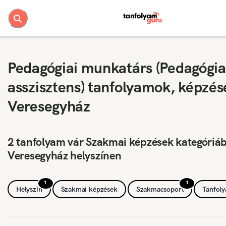
Pedagógiai munkatárs (Pedagógia
asszisztens) tanfolyamok, képzés
Veresegyház
2 tanfolyam vár Szakmai képzések kategóriá
Veresegyház helyszínen
1
1
Helyszín
Szakmai képzések
Szakmacsoport
Tanfol