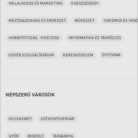
VÁLLALKOZÁS ÉS MARKETING
EGÉSZSÉGÜGY
MEZŐGAZDASÁG ÉS ERDÉSZET
MŰVÉSZET
TURIZMUS ÉS VEN
HOBBIFOTÓZÁS, -VIDEÓZÁS
INFORMATIKA ÉS TÁVKÖZLÉS
EGYÉB SZOLGÁLTATÁSOK
KERESKEDELEM
ÉPÍTŐIPAR
NÉPSZERŰ VÁROSOK
KECSKEMÉT
SZÉKESFEHÉRVÁR
GYŐR
MISKOLC
TATABÁNYA