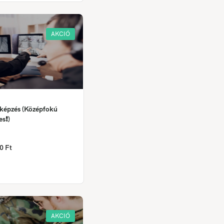
AKCIÓ
 képzés (Középfokú
es❗)
0 Ft
AKCIÓ