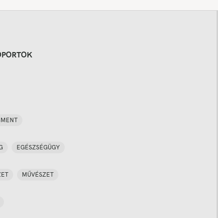
OPORTOK
SMENT
G
EGÉSZSÉGÜGY
ZET
MŰVÉSZET