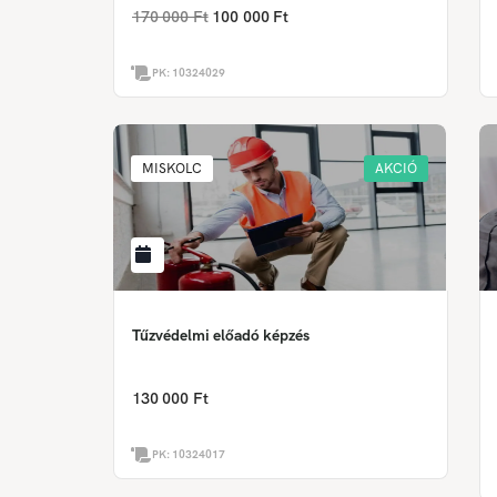
170 000 Ft
100 000 Ft
PK:
10324029
MISKOLC
AKCIÓ
Tűzvédelmi előadó képzés
130 000 Ft
PK:
10324017