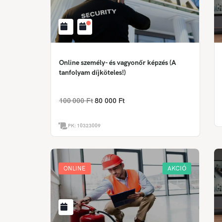
Online személy- és vagyonőr képzés (A
tanfolyam díjköteles!)
100 000 Ft
80 000 Ft
PK:
10323009
ONLINE
AKCIÓ