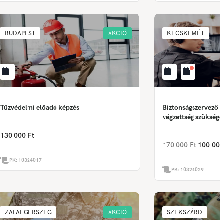
BUDAPEST
AKCIÓ
KECSKEMÉT
Tűzvédelmi előadó képzés
Biztonságszervező
végzettség szükség
130 000 Ft
170 000 Ft
100 00
PK:
10324017
PK:
10324029
ZALAEGERSZEG
AKCIÓ
SZEKSZÁRD