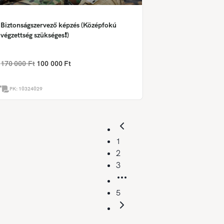
Biztonságszervező képzés (Középfokú
végzettség szükséges❗)
170 000 Ft
100 000 Ft
PK:
10324029
1
2
3
5