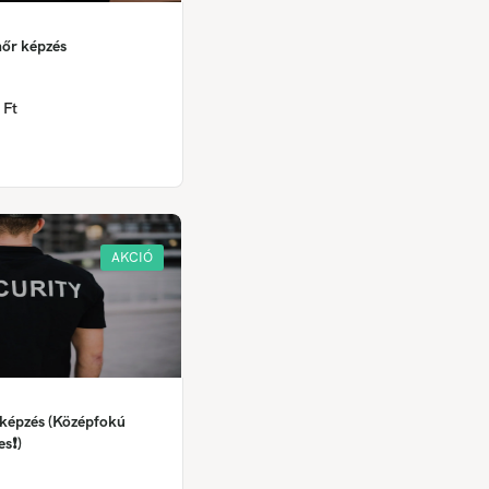
nőr képzés
 Ft
AKCIÓ
 képzés (Középfokú
es❗)