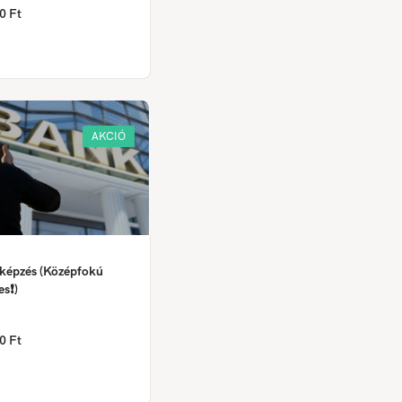
0 Ft
AKCIÓ
 képzés (Középfokú
es❗)
0 Ft