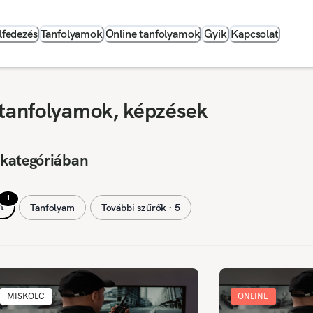
lfedezés
Tanfolyamok
Online tanfolyamok
Gyik
Kapcsolat
 tanfolyamok, képzések
 kategóriában
1
t
Tanfolyam
További szűrők ∙ 5
MISKOLC
ONLINE