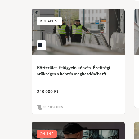
BUDAPEST
Közterület-felügyelő képzés (Érettségi
szükséges a képzés megkezdéséhez!)
210 000 Ft
PK:
10324005
ONLINE