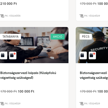
210 000 Ft
170 000 Ft
100 00
PK:
10324005
PK:
10324029
TATABÁNYA
AKCIÓ
PÉCS
Biztonságszervező képzés (Középfokú
Biztonságszervező
végzettség szükséges❗)
végzettség szükség
170 000 Ft
100 000 Ft
170 000 Ft
100 00
PK:
10324029
PK:
10324029