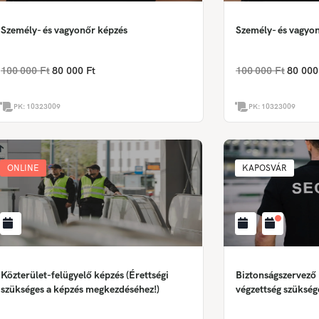
Személy- és vagyonőr képzés
Személy- és vagyo
100 000 Ft
80 000 Ft
100 000 Ft
80 000
PK:
10323009
PK:
10323009
ONLINE
KAPOSVÁR
Közterület-felügyelő képzés (Érettségi
Biztonságszervező
szükséges a képzés megkezdéséhez!)
végzettség szükség