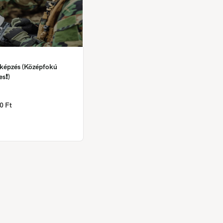
 képzés (Középfokú
es❗)
0 Ft