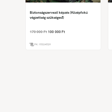
Biztonságszervező képzés (Középfokú
végzettség szükséges❗)
170 000 Ft
100 000 Ft
PK:
10324029