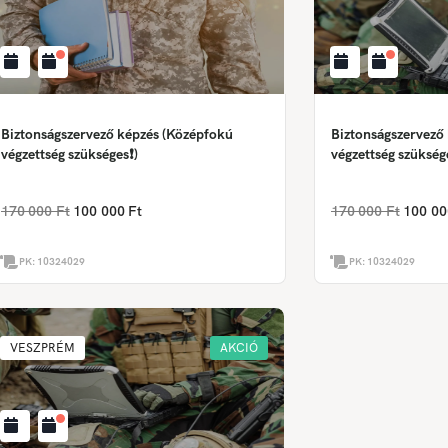
Biztonságszervező képzés (Középfokú
Biztonságszervező
végzettség szükséges❗)
végzettség szükség
170 000 Ft
100 000 Ft
170 000 Ft
100 00
PK:
10324029
PK:
10324029
VESZPRÉM
AKCIÓ