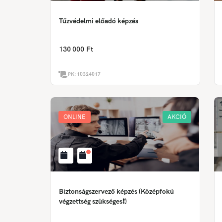
Tűzvédelmi előadó képzés
130 000 Ft
PK:
10324017
ONLINE
AKCIÓ
Biztonságszervező képzés (Középfokú
végzettség szükséges❗)