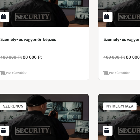
Személy- és vagyonőr képzés
Személy- és vagyo
100 000 Ft
80 000 Ft
100 000 Ft
80 000
PK:
10323009
PK:
10323009
SZERENCS
NYÍREGYHÁZA