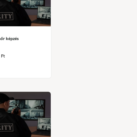
nőr képzés
 Ft