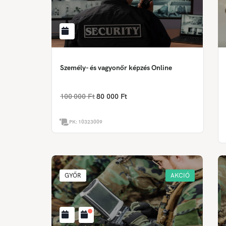
Személy- és vagyonőr képzés Online
100 000 Ft
80 000 Ft
PK:
10323009
GYŐR
AKCIÓ