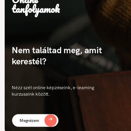
tanfolyamok
Nem találtad meg, amit
kerestél?
Nézz szét online képzéseink, e-learning
kurzusaink között.
Megnézem