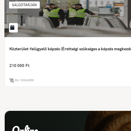
SALGÓTARJÁN
Közterület-felügyelő képzés (Érettségi szükséges a képzés megkezd
210 000 Ft
PK:
10324005
Online