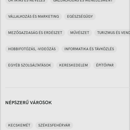
OKTATÁS ÉS NEVELÉS
GAZDÁLKODÁS ÉS MENEDZSMENT
VÁLLALKOZÁS ÉS MARKETING
EGÉSZSÉGÜGY
MEZŐGAZDASÁG ÉS ERDÉSZET
MŰVÉSZET
TURIZMUS ÉS VEN
HOBBIFOTÓZÁS, -VIDEÓZÁS
INFORMATIKA ÉS TÁVKÖZLÉS
EGYÉB SZOLGÁLTATÁSOK
KERESKEDELEM
ÉPÍTŐIPAR
NÉPSZERŰ VÁROSOK
KECSKEMÉT
SZÉKESFEHÉRVÁR