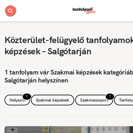
Közterület-felügyelő tanfolyamo
képzések – Salgótarján
1 tanfolyam vár Szakmai képzések kategóriá
Salgótarján helyszínen
1
1
Helyszín
Szakmai képzések
Szakmacsoport
Tanfol