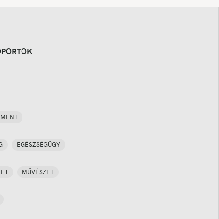
OPORTOK
SMENT
G
EGÉSZSÉGÜGY
ZET
MŰVÉSZET