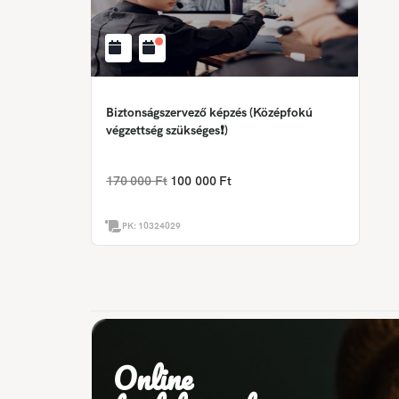
Biztonságszervező képzés (Középfokú
végzettség szükséges❗)
170 000 Ft
100 000 Ft
PK:
10324029
Online