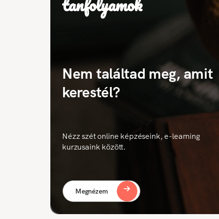
tanfolyamok
Nem találtad meg, amit
kerestél?
Nézz szét online képzéseink, e-learning
kurzusaink között.
Megnézem