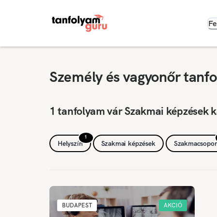
Fe
Személy és vagyonőr tanf
1 tanfolyam vár Szakmai képzések 
1
Helyszín
Szakmai képzések
Szakmacsopor
BUDAPEST
AKCIÓ