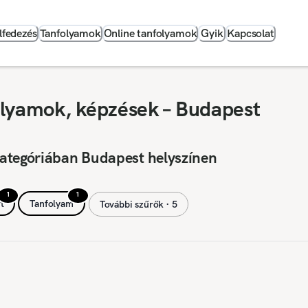
lfedezés
Tanfolyamok
Online tanfolyamok
Gyik
Kapcsolat
olyamok, képzések – Budapest
kategóriában Budapest helyszínen
1
1
t
Tanfolyam
További szűrők ∙ 5