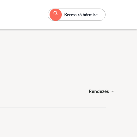
Keress rá bármire
Rendezés