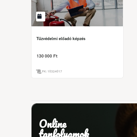
Tűzvédelmi előadó képzés
130 000 Ft
PK:
10324017
Online
tanfolyamok