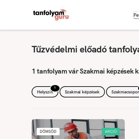
Fe
Tűzvédelmi előadó tanfol
1 tanfolyam vár Szakmai képzések 
1
Helyszín
Szakmai képzések
Szakmacsopor
DÖMSÖD
AKCIÓ