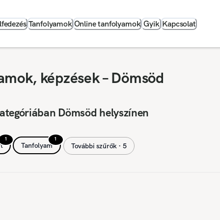
lfedezés
Tanfolyamok
Online tanfolyamok
Gyik
Kapcsolat
yamok, képzések – Dömsöd
kategóriában Dömsöd helyszínen
1
1
t
Tanfolyam
További szűrők ∙ 5