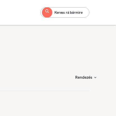
Keress rá bármire
Rendezés