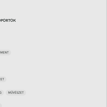
OPORTOK
SMENT
ZET
G
MŰVÉSZET