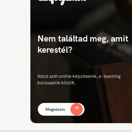
Nem találtad meg, amit
kerestél?
Nézz szét online képzéseink, e-learning
kurzusaink között.
Megnézem