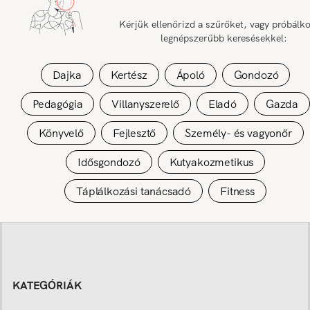
Kérjük ellenőrizd a szűrőket, vagy próbálk
legnépszerűbb keresésekkel:
Dajka
Kertész
Ápoló
Gondozó
Pedagógia
Villanyszerelő
Eladó
Gazda
Könyvelő
Fejlesztő
Személy- és vagyonőr
Idősgondozó
Kutyakozmetikus
Táplálkozási tanácsadó
Fitness
KATEGÓRIÁK