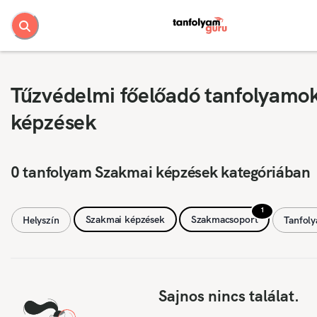
Tűzvédelmi főelőadó tanfolyamok
képzések
0 tanfolyam Szakmai képzések kategóriában
1
Szakmai képzések
Szakmacsoport
Helyszín
Tanfol
Sajnos nincs találat.