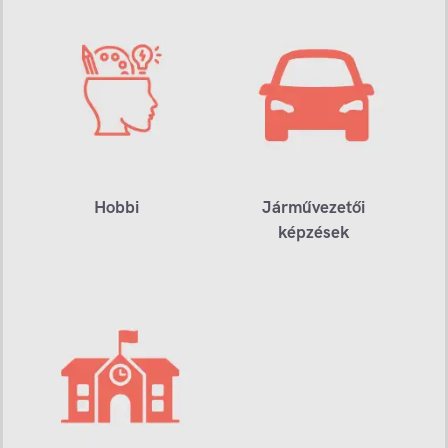
Hobbi
Járművezetői
képzések