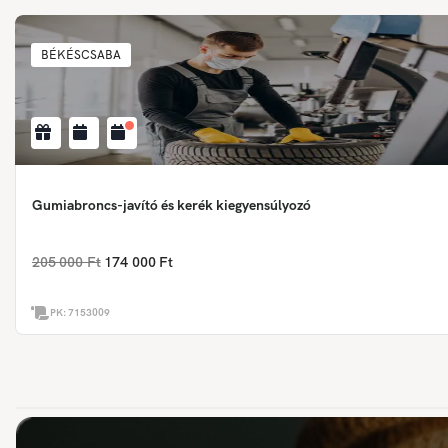
BÉKÉSCSABA
Gumiabroncs-javító és kerék kiegyensúlyozó
205 000 Ft
174 000 Ft
PK:
7153009