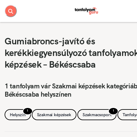
Gumiabroncs-javító és
kerékkiegyensúlyozó tanfolyamo
képzések – Békéscsaba
1 tanfolyam vár Szakmai képzések kategóriá
Békéscsaba helyszínen
1
1
Helyszín
Szakmai képzések
Szakmacsoport
Tanfol