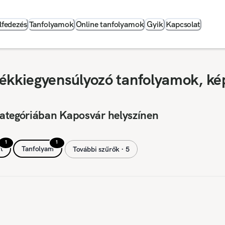
lfedezés
Tanfolyamok
Online tanfolyamok
Gyik
Kapcsolat
ékkiegyensúlyozó tanfolyamok, ké
kategóriában Kaposvár helyszínen
1
1
t
Tanfolyam
További szűrők ∙ 5