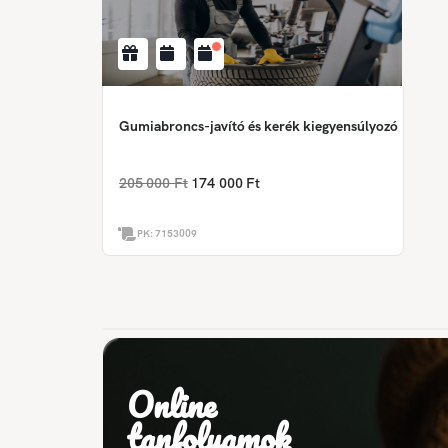
Gumiabroncs-javító és kerék kiegyensúlyozó
205 000 Ft
174 000 Ft
PK:
7153009
Online
tanfolyamok