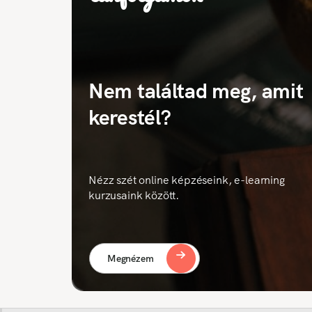
Nem találtad meg, amit
kerestél?
Nézz szét online képzéseink, e-learning
kurzusaink között.
Megnézem