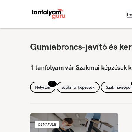
Fe
Gumiabroncs-javító és ker
1 tanfolyam vár Szakmai képzések 
1
Helyszín
Szakmai képzések
Szakmacsopor
KAPOSVÁR