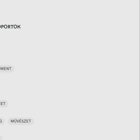
OPORTOK
SMENT
ZET
G
MŰVÉSZET