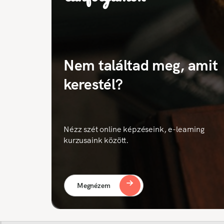
Nem találtad meg, amit
kerestél?
Nézz szét online képzéseink, e-learning
kurzusaink között.
Megnézem