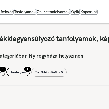
lfedezés
Tanfolyamok
Online tanfolyamok
Gyik
Kapcsolat
ékkiegyensúlyozó tanfolyamok, ké
ategóriában Nyíregyháza helyszínen
1
1
t
Tanfolyam
További szűrők ∙ 5