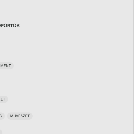
OPORTOK
SMENT
ZET
G
MŰVÉSZET