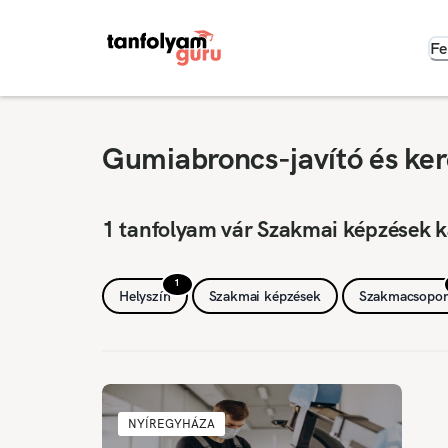
Fe
Gumiabroncs-javító és ker
1 tanfolyam vár Szakmai képzések k
1
Helyszín
Szakmai képzések
Szakmacsopor
NYÍREGYHÁZA