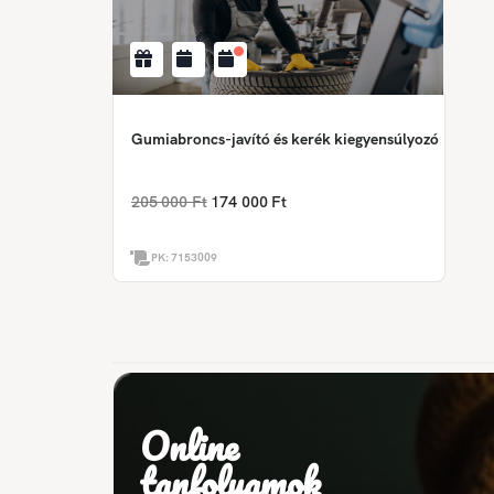
Gumiabroncs-javító és kerék kiegyensúlyozó
205 000 Ft
174 000 Ft
PK:
7153009
Online
tanfolyamok