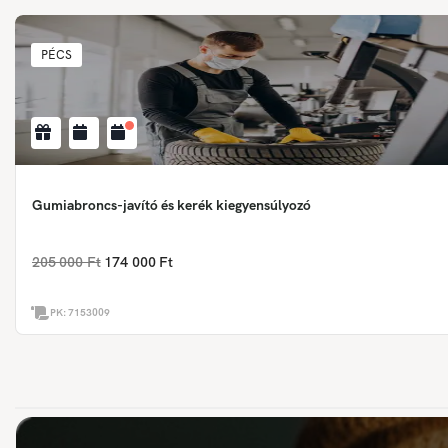
PÉCS
Gumiabroncs-javító és kerék kiegyensúlyozó
205 000 Ft
174 000 Ft
PK:
7153009