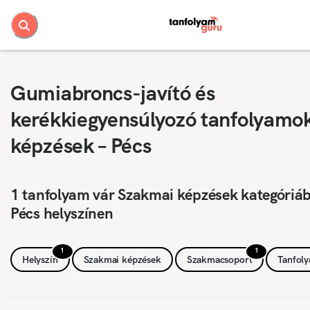
Gumiabroncs-javító és
kerékkiegyensúlyozó tanfolyamo
képzések – Pécs
1 tanfolyam vár Szakmai képzések kategóriá
Pécs helyszínen
1
1
Helyszín
Szakmai képzések
Szakmacsoport
Tanfol