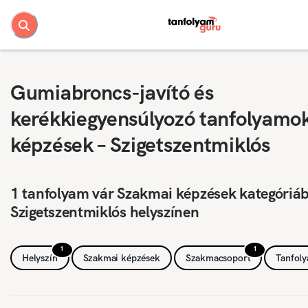
Gumiabroncs-javító és
kerékkiegyensúlyozó tanfolyamo
képzések – Szigetszentmiklós
1 tanfolyam vár Szakmai képzések kategóriá
Szigetszentmiklós helyszínen
1
1
Helyszín
Szakmai képzések
Szakmacsoport
Tanfol