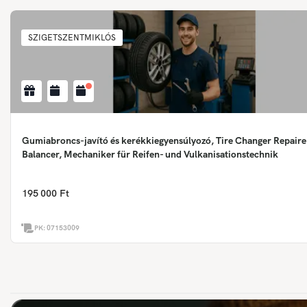
SZIGETSZENTMIKLÓS
Gumiabroncs-javító és kerékkiegyensúlyozó, Tire Changer Repair
Balancer, Mechaniker für Reifen- und Vulkanisationstechnik
195 000 Ft
PK:
07153009