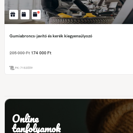
Gumiabroncs-javító és kerék kiegyensúlyozó
205 000 Ft
174 000 Ft
PK:
7153009
Online
tanfolyamok