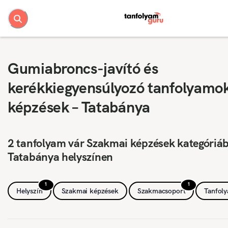
Gumiabroncs-javító és
kerékkiegyensúlyozó tanfolyamo
képzések – Tatabánya
2 tanfolyam vár Szakmai képzések kategóriá
Tatabánya helyszínen
1
1
Helyszín
Szakmai képzések
Szakmacsoport
Tanfol