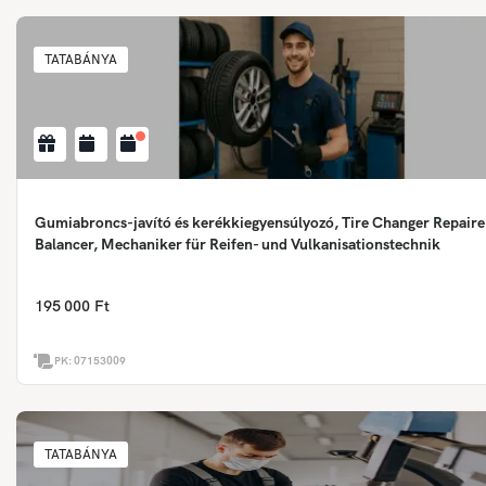
TATABÁNYA
Gumiabroncs-javító és kerékkiegyensúlyozó, Tire Changer Repair
Balancer, Mechaniker für Reifen- und Vulkanisationstechnik
195 000 Ft
PK:
07153009
TATABÁNYA