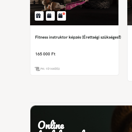
Fitness instruktor képzés (Érettségi szükséges❗)
165 000 Ft
PK:
10144002
Online