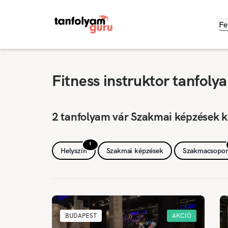
Fe
Fitness instruktor tanfol
2 tanfolyam vár Szakmai képzések 
1
Helyszín
Szakmai képzések
Szakmacsopor
BUDAPEST
AKCIÓ