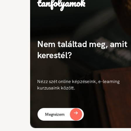
tanfolyamok
Nem találtad meg, amit
kerestél?
Nézz szét online képzéseink, e-learning
kurzusaink között.
Megnézem