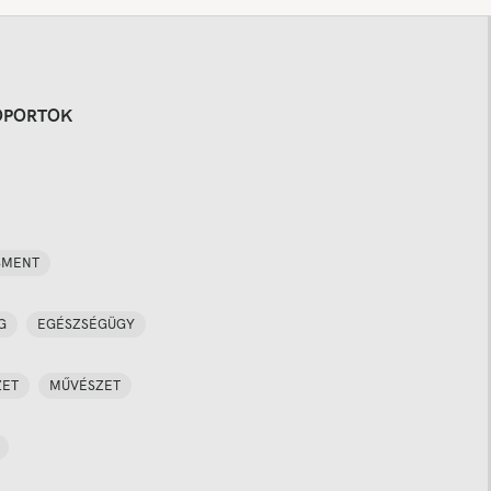
OPORTOK
SMENT
G
EGÉSZSÉGÜGY
ZET
MŰVÉSZET