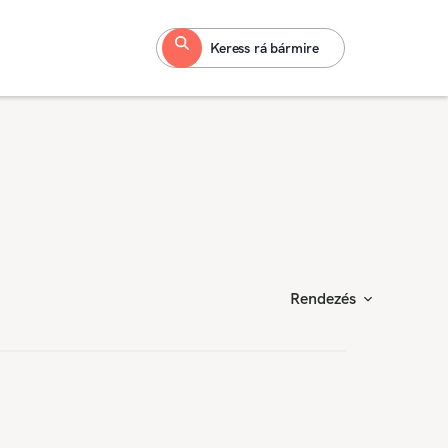
Keress rá bármire
Rendezés