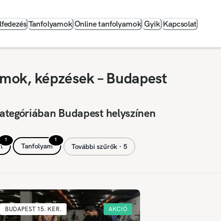
lfedezés
Tanfolyamok
Online tanfolyamok
Gyik
Kapcsolat
yamok, képzések – Budapest
kategóriában Budapest helyszínen
1
1
t
Tanfolyam
További szűrők ∙ 5
BUDAPEST 15. KER.
AKCIÓ