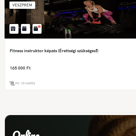
VESZPRÉM
Fitness instruktor képzés (Érettségi szükséges❗)
165 000 Ft
PK:
10144002
Online