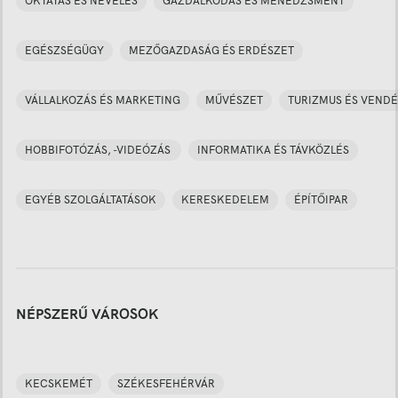
OKTATÁS ÉS NEVELÉS
GAZDÁLKODÁS ÉS MENEDZSMENT
EGÉSZSÉGÜGY
MEZŐGAZDASÁG ÉS ERDÉSZET
VÁLLALKOZÁS ÉS MARKETING
MŰVÉSZET
TURIZMUS ÉS VENDÉ
HOBBIFOTÓZÁS, -VIDEÓZÁS
INFORMATIKA ÉS TÁVKÖZLÉS
EGYÉB SZOLGÁLTATÁSOK
KERESKEDELEM
ÉPÍTŐIPAR
NÉPSZERŰ VÁROSOK
KECSKEMÉT
SZÉKESFEHÉRVÁR