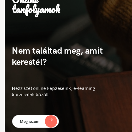
tanfolyamok
Nem találtad meg, amit
kerestél?
Nézz szét online képzéseink, e-learning
kurzusaink között.
Megnézem