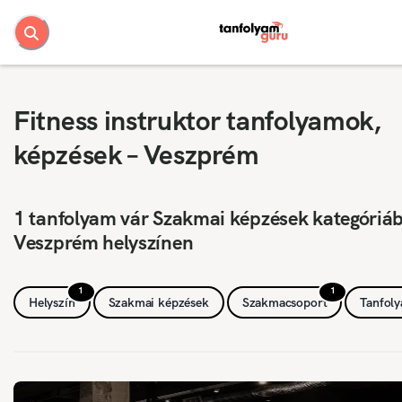
Fitness instruktor tanfolyamok,
képzések – Veszprém
1 tanfolyam vár Szakmai képzések kategóriá
Veszprém helyszínen
1
1
Helyszín
Szakmai képzések
Szakmacsoport
Tanfol