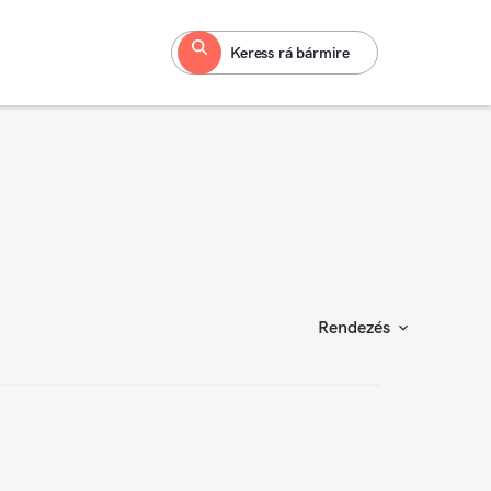
Keress rá bármire
Rendezés