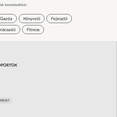
űbb keresésekkel:
Gazda
Könyvelő
Fejlesztő
anácsadó
Fitness
OPORTOK
SMENT