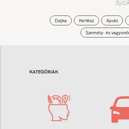
Dajka
Kertész
Ápoló
Személy- és vagyonő
KATEGÓRIÁK