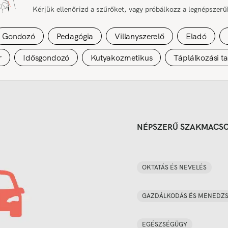
Kérjük ellenőrizd a szűrőket, vagy próbálkozz a legnépszer
Gondozó
Pedagógia
Villanyszerelő
Eladó
r
Idősgondozó
Kutyakozmetikus
Táplálkozási t
NÉPSZERŰ SZAKMACS
OKTATÁS ÉS NEVELÉS
GAZDÁLKODÁS ÉS MENEDZ
EGÉSZSÉGÜGY