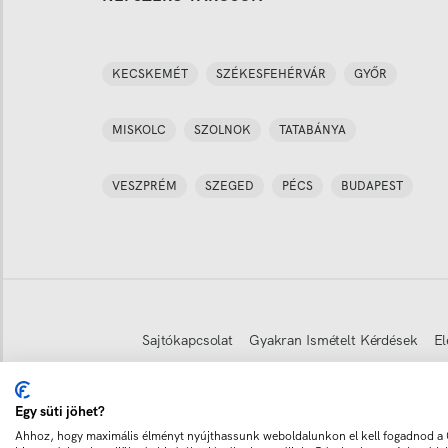
KECSKEMÉT
SZÉKESFEHÉRVÁR
GYŐR
MISKOLC
SZOLNOK
TATABÁNYA
VESZPRÉM
SZEGED
PÉCS
BUDAPEST
Sajtókapcsolat
Gyakran Ismételt Kérdések
El
Egy süti jöhet?
Copyright © 2011-
2026
Minden jog fenntartva
Ahhoz, hogy maximális élményt nyújthassunk weboldalunkon el kell fogadnod a C