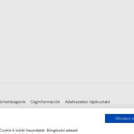
érhetőségeink
Céginformációk
Adatkezelési tájékoztató
Mindent e
ookie-k (sütik) használatát. Böngészési adataid