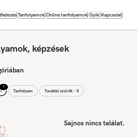
lfedezés
Tanfolyamok
Online tanfolyamok
Gyik
Kapcsolat
olyamok, képzések
góriában
1
t
Tanfolyam
További szűrők ∙ 5
Sajnos nincs találat.