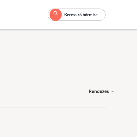
Keress rá bármire
Rendezés