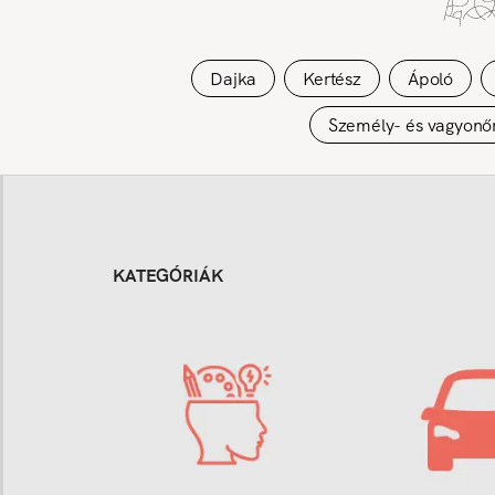
Dajka
Kertész
Ápoló
Személy- és vagyonő
KATEGÓRIÁK