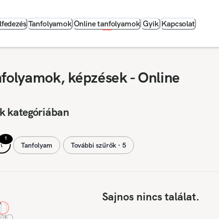
lfedezés
Tanfolyamok
Online tanfolyamok
Gyik
Kapcsolat
nfolyamok, képzések - Online
k kategóriában
1
t
Tanfolyam
További szűrők ∙ 5
Sajnos nincs találat.