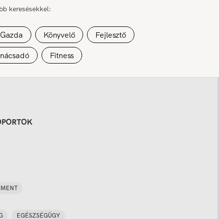
űbb keresésekkel:
Gazda
Könyvelő
Fejlesztő
anácsadó
Fitness
OPORTOK
SMENT
G
EGÉSZSÉGÜGY