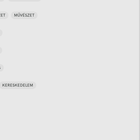
ZET
MŰVÉSZET
S
KERESKEDELEM