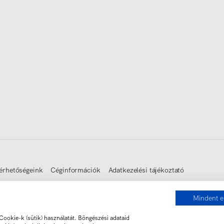
érhetőségeink
Céginformációk
Adatkezelési tájékoztató
Mindent e
ookie-k (sütik) használatát. Böngészési adataid