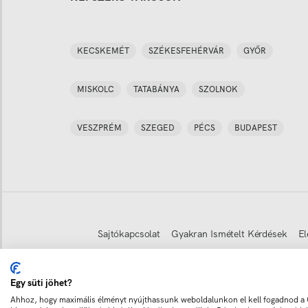
KECSKEMÉT
SZÉKESFEHÉRVÁR
GYŐR
MISKOLC
TATABÁNYA
SZOLNOK
VESZPRÉM
SZEGED
PÉCS
BUDAPEST
Sajtókapcsolat
Gyakran Ismételt Kérdések
El
Egy süti jöhet?
Copyright © 2011-
2026
Minden jog fenntartva
Ahhoz, hogy maximális élményt nyújthassunk weboldalunkon el kell fogadnod a C