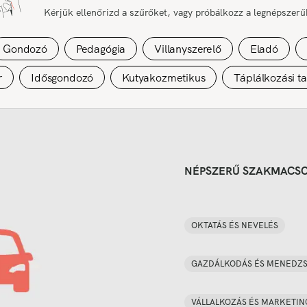
Kérjük ellenőrizd a szűrőket, vagy próbálkozz a legnépszer
Gondozó
Pedagógia
Villanyszerelő
Eladó
r
Idősgondozó
Kutyakozmetikus
Táplálkozási t
NÉPSZERŰ SZAKMACS
OKTATÁS ÉS NEVELÉS
GAZDÁLKODÁS ÉS MENEDZ
VÁLLALKOZÁS ÉS MARKETIN