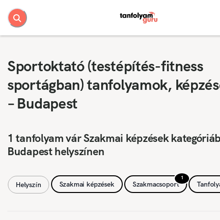
Sportoktató (testépítés-fitness
sportágban) tanfolyamok, képzé
– Budapest
1 tanfolyam vár Szakmai képzések kategóriá
Budapest helyszínen
1
Szakmai képzések
Szakmacsoport
Tanfol
Helyszín