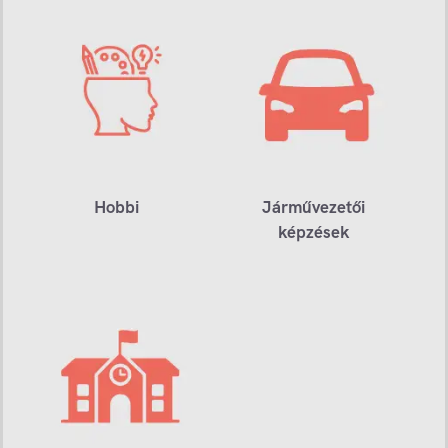
Hobbi
Járművezetői
képzések