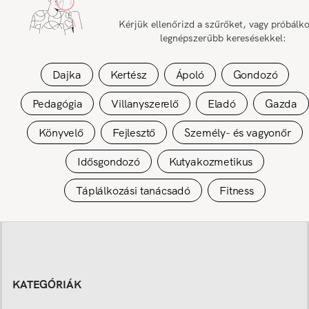
Kérjük ellenőrizd a szűrőket, vagy próbálk
legnépszerűbb keresésekkel:
Dajka
Kertész
Ápoló
Gondozó
Pedagógia
Villanyszerelő
Eladó
Gazda
Könyvelő
Fejlesztő
Személy- és vagyonőr
Idősgondozó
Kutyakozmetikus
Táplálkozási tanácsadó
Fitness
KATEGÓRIÁK