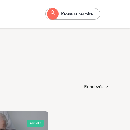
Keress rá bármire
Rendezés
AKCIÓ