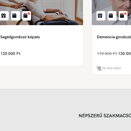
Segédgondozó képzés
Demencia gondozó
125 000 Ft
170 000 Ft
130 00
PK:
09214001
NÉPSZERŰ SZAKMACS