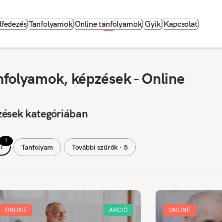
lfedezés
Tanfolyamok
Online tanfolyamok
Gyik
Kapcsolat
anfolyamok, képzések - Online
zések kategóriában
1
t
Tanfolyam
További szűrők ∙ 5
ONLINE
AKCIÓ
ONLINE