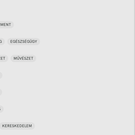
SMENT
G
EGÉSZSÉGÜGY
ZET
MŰVÉSZET
S
KERESKEDELEM