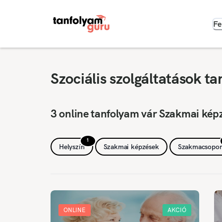
Fe
Szociális szolgáltatások t
3 online tanfolyam vár Szakmai kép
1
Helyszín
Szakmai képzések
Szakmacsopor
ONLINE
AKCIÓ