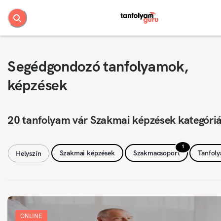
Segédgondozó tanfolyamok,
képzések
20 tanfolyam vár Szakmai képzések kategóri
1
Szakmai képzések
Szakmacsoport
Tanfol
Helyszín
ONLINE