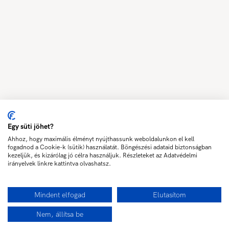
Egy süti jöhet?
Ahhoz, hogy maximális élményt nyújthassunk weboldalunkon el kell
fogadnod a Cookie-k (sütik) használatát. Böngészési adataid biztonságban
kezeljük, és kizárólag jó célra használjuk. Részleteket az Adatvédelmi
irányelvek linkre kattintva olvashatsz.
Mindent elfogad
Elutasítom
Nem, állítsa be