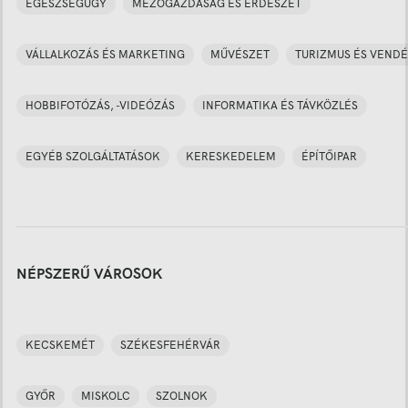
EGÉSZSÉGÜGY
MEZŐGAZDASÁG ÉS ERDÉSZET
VÁLLALKOZÁS ÉS MARKETING
MŰVÉSZET
TURIZMUS ÉS VENDÉ
HOBBIFOTÓZÁS, -VIDEÓZÁS
INFORMATIKA ÉS TÁVKÖZLÉS
EGYÉB SZOLGÁLTATÁSOK
KERESKEDELEM
ÉPÍTŐIPAR
NÉPSZERŰ VÁROSOK
KECSKEMÉT
SZÉKESFEHÉRVÁR
GYŐR
MISKOLC
SZOLNOK