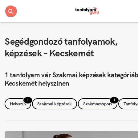
Segédgondozó tanfolyamok,
képzések – Kecskemét
1 tanfolyam vár Szakmai képzések kategóriá
Kecskemét helyszínen
1
1
Helyszín
Szakmai képzések
Szakmacsoport
Tanfol