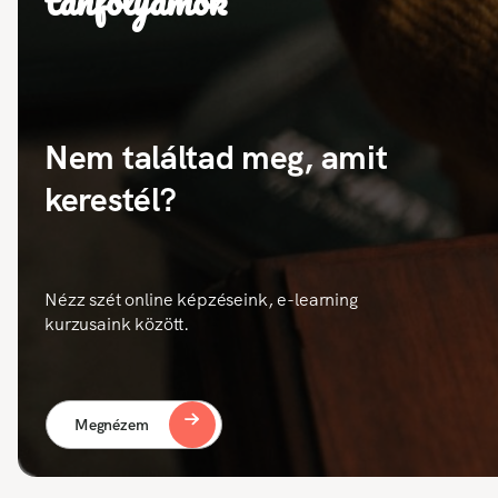
tanfolyamok
Nem találtad meg, amit
kerestél?
Nézz szét online képzéseink, e-learning
kurzusaink között.
Megnézem