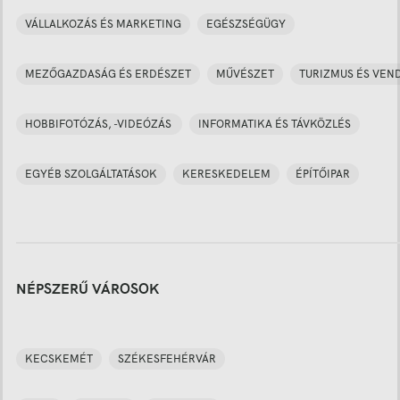
VÁLLALKOZÁS ÉS MARKETING
EGÉSZSÉGÜGY
MEZŐGAZDASÁG ÉS ERDÉSZET
MŰVÉSZET
TURIZMUS ÉS VEN
HOBBIFOTÓZÁS, -VIDEÓZÁS
INFORMATIKA ÉS TÁVKÖZLÉS
EGYÉB SZOLGÁLTATÁSOK
KERESKEDELEM
ÉPÍTŐIPAR
NÉPSZERŰ VÁROSOK
KECSKEMÉT
SZÉKESFEHÉRVÁR