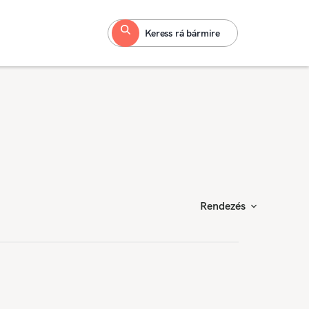
Keress rá bármire
Rendezés