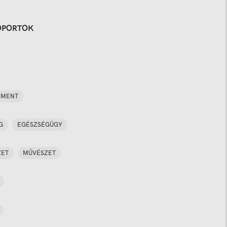
OPORTOK
SMENT
G
EGÉSZSÉGÜGY
ZET
MŰVÉSZET