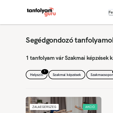
Fe
Segédgondozó tanfolyamok
1 tanfolyam vár Szakmai képzések k
1
Helyszín
Szakmai képzések
Szakmacsopor
ZALAEGERSZEG
AKCIÓ