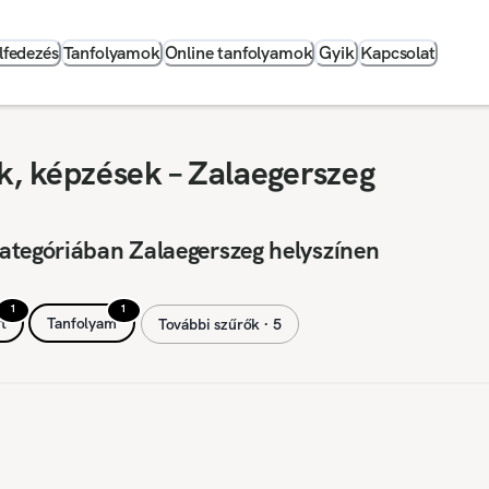
lfedezés
Tanfolyamok
Online tanfolyamok
Gyik
Kapcsolat
, képzések – Zalaegerszeg
ategóriában Zalaegerszeg helyszínen
1
1
t
Tanfolyam
További szűrők ∙ 5