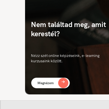
Nem találtad meg, amit
kerestél?
Nézz szét online képzéseink, e-learning
kurzusaink között.
Megnézem