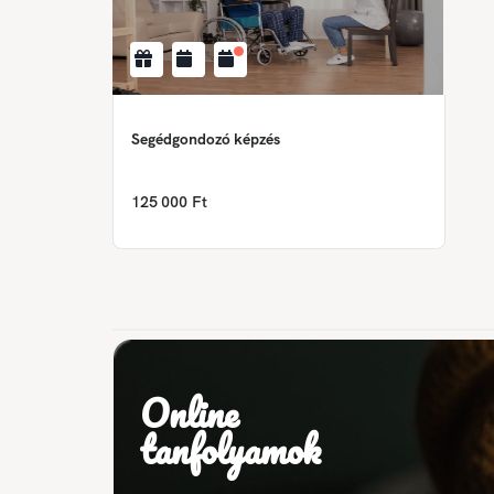
Segédgondozó képzés
125 000 Ft
Online
tanfolyamok