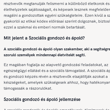
résztvevők megtanulják felismerni a különböző életkorok és
élethelyzetek sajátosságait, és képesek lesznek megfelelőe
reagálni a gondozottak egyéni szükségleteire. Ezen kívül a 
gyakorlói az etikai kódex előírásai szerint dolgoznak, biztos
ezzel a szakmai és emberi normák betartását.
Mit jelent a Szociális gondozó és ápoló?
A szociális gondozó és ápoló olyan szakember, aki a segítségr
szoruló személyek mindennapi életvitelét segíti.
Ez magában foglalja az alapvető gondozási feladatokat, az
egészségügyi ellátást és a szociális támogatást. A szociális á
és gondozó képzés révén a résztvevők elsajátítják azokat a
készségeket, amelyek szükségesek ahhoz, hogy hatékonya
támogassák a rászorulókat.
Szociális gondozó és ápoló jellemzése