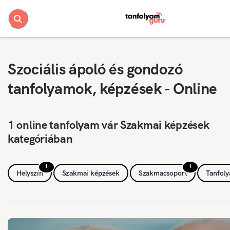
Szociális ápoló és gondozó
tanfolyamok, képzések - Online
1 online tanfolyam vár Szakmai képzések
kategóriában
1
1
Helyszín
Szakmai képzések
Szakmacsoport
Tanfol