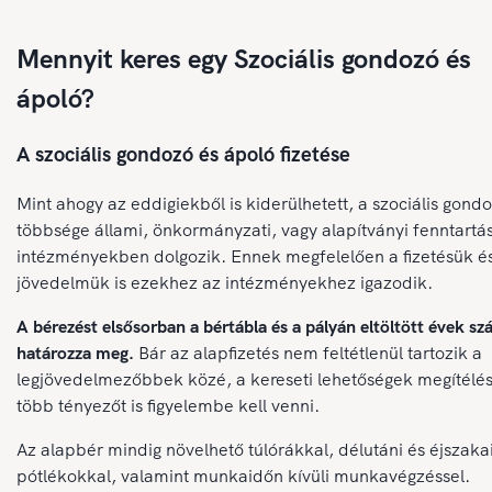
Mennyit keres egy Szociális gondozó és
ápoló?
A szociális gondozó és ápoló fizetése
Mint ahogy az eddigiekből is kiderülhetett, a szociális gond
többsége állami, önkormányzati, vagy alapítványi fenntartá
intézményekben dolgozik. Ennek megfelelően a fizetésük és
jövedelmük is ezekhez az intézményekhez igazodik.
A bérezést elsősorban a bértábla és a pályán eltöltött évek s
határozza meg.
Bár az alapfizetés nem feltétlenül tartozik a
legjövedelmezőbbek közé, a kereseti lehetőségek megítélé
több tényezőt is figyelembe kell venni.
Az alapbér mindig növelhető túlórákkal, délutáni és éjszaka
pótlékokkal, valamint munkaidőn kívüli munkavégzéssel.