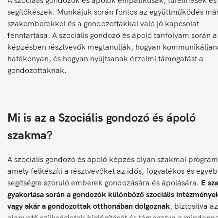
A szociális gondozók és ápolók empatikusak, türelmesek és
segítőkészek. Munkájuk során fontos az együttműködés má
szakemberekkel és a gondozottakkal való jó kapcsolat
fenntartása. A szociális gondozó és ápoló tanfolyam során a
képzésben résztvevők megtanulják, hogyan kommunikáljan
hatékonyan, és hogyan nyújtsanak érzelmi támogatást a
gondozottaknak.
Mi is az a Szociális gondozó és ápoló
szakma?
A szociális gondozó és ápoló képzés olyan szakmai program
amely felkészíti a résztvevőket az idős, fogyatékos és egyéb
segítségre szoruló emberek gondozására és ápolására.
E sz
gyakorlása során a gondozók különböző szociális intézmény
vagy akár a gondozottak otthonában dolgoznak
, biztosítva az
alapvető szükségletek kielégítését és támogatva a mindenn