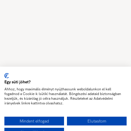
Egy süti jöhet?
Ahhoz, hogy maximális élményt nyújthassunk weboldalunkon el kell
fogadnod a Cookie-k (sütik) használatát. Böngészési adataid biztonságban
kezeljük, és kizárólag jó célra használjuk. Részleteket az Adatvédelmi
irányelvek linkre kattintva olvashatsz.
Mindent elfogad
Elutasítom