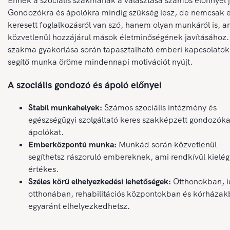
Ennek a szociális szakmának a választása számos előnnyel j
Gondozókra és ápolókra mindig szükség lesz, de nemcsak 
keresett foglalkozásról van szó, hanem olyan munkáról is, a
közvetlenül hozzájárul mások életminőségének javításához.
szakma gyakorlása során tapasztalható emberi kapcsolatok
segítő munka öröme mindennapi motivációt nyújt.
A szociális gondozó és ápoló előnyei
Stabil munkahelyek:
Számos szociális intézmény és
egészségügyi szolgáltató keres szakképzett gondozóka
ápolókat.
Emberközpontú munka:
Munkád során közvetlenül
segíthetsz rászoruló embereknek, ami rendkívül kielég
értékes.
Széles körű elhelyezkedési lehetőségek:
Otthonokban, 
otthonában, rehabilitációs központokban és kórháza
egyaránt elhelyezkedhetsz.