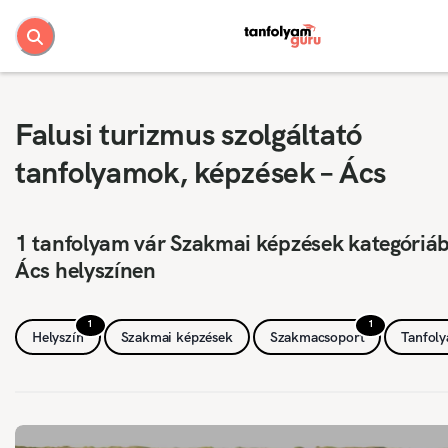
Falusi turizmus szolgáltató
tanfolyamok, képzések – Ács
1 tanfolyam vár Szakmai képzések kategóriá
Ács helyszínen
1
1
Helyszín
Szakmai képzések
Szakmacsoport
Tanfol