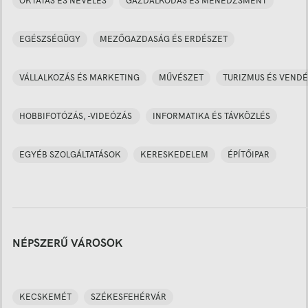
OKTATÁS ÉS NEVELÉS
GAZDÁLKODÁS ÉS MENEDZSMENT
EGÉSZSÉGÜGY
MEZŐGAZDASÁG ÉS ERDÉSZET
VÁLLALKOZÁS ÉS MARKETING
MŰVÉSZET
TURIZMUS ÉS VENDÉ
HOBBIFOTÓZÁS, -VIDEÓZÁS
INFORMATIKA ÉS TÁVKÖZLÉS
EGYÉB SZOLGÁLTATÁSOK
KERESKEDELEM
ÉPÍTŐIPAR
NÉPSZERŰ VÁROSOK
KECSKEMÉT
SZÉKESFEHÉRVÁR