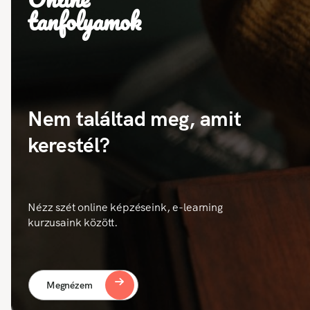
tanfolyamok
Nem találtad meg, amit
kerestél?
Nézz szét online képzéseink, e-learning
kurzusaink között.
Megnézem