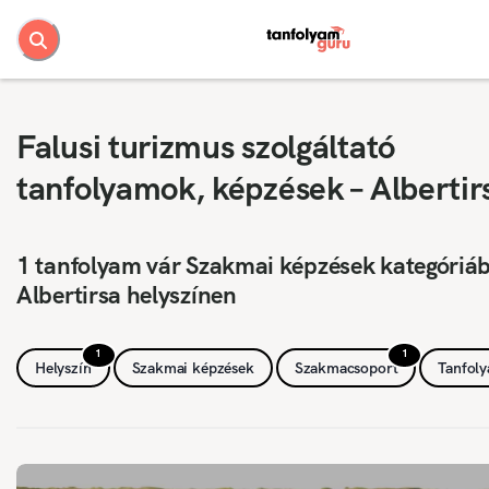
Falusi turizmus szolgáltató
tanfolyamok, képzések – Albertir
1 tanfolyam vár Szakmai képzések kategóriá
Albertirsa helyszínen
1
1
Helyszín
Szakmai képzések
Szakmacsoport
Tanfol