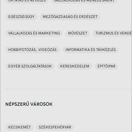
OKTATÁS ÉS NEVELÉS
GAZDÁLKODÁS ÉS MENEDZSMENT
EGÉSZSÉGÜGY
MEZŐGAZDASÁG ÉS ERDÉSZET
VÁLLALKOZÁS ÉS MARKETING
MŰVÉSZET
TURIZMUS ÉS VENDÉ
HOBBIFOTÓZÁS, -VIDEÓZÁS
INFORMATIKA ÉS TÁVKÖZLÉS
EGYÉB SZOLGÁLTATÁSOK
KERESKEDELEM
ÉPÍTŐIPAR
NÉPSZERŰ VÁROSOK
KECSKEMÉT
SZÉKESFEHÉRVÁR