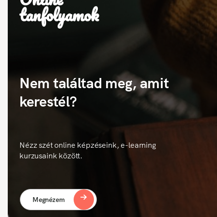
tanfolyamok
Nem találtad meg, amit
kerestél?
Nézz szét online képzéseink, e-learning
kurzusaink között.
Megnézem