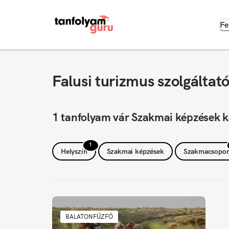
Fe
Falusi turizmus szolgáltat
1 tanfolyam vár Szakmai képzések k
1
Helyszín
Szakmai képzések
Szakmacsopor
BALATONFŰZFŐ