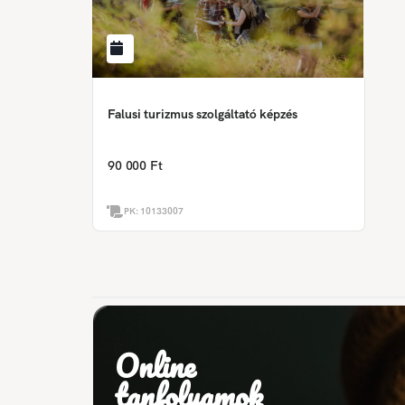
Falusi turizmus szolgáltató képzés
90 000 Ft
PK:
10133007
Online
tanfolyamok