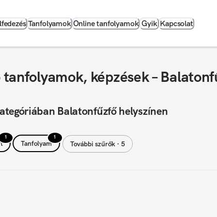
lfedezés
Tanfolyamok
Online tanfolyamok
Gyik
Kapcsolat
ó tanfolyamok, képzések – Balatonf
ategóriában Balatonfűzfő helyszínen
1
1
t
Tanfolyam
További szűrők ∙ 5