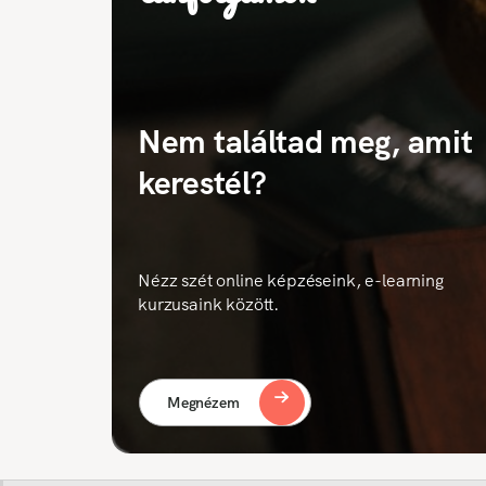
Nem találtad meg, amit
kerestél?
Nézz szét online képzéseink, e-learning
kurzusaink között.
Megnézem