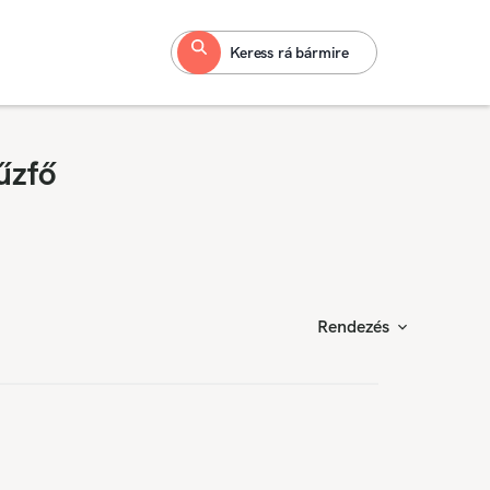
Keress rá bármire
űzfő
Rendezés