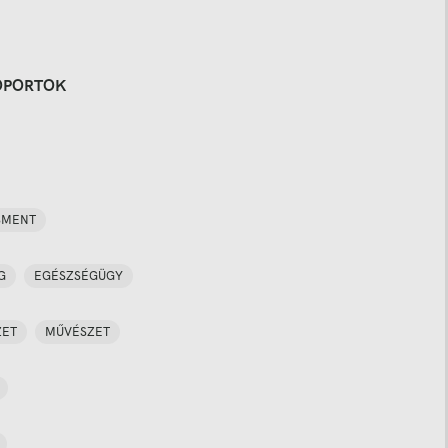
OPORTOK
SMENT
G
EGÉSZSÉGÜGY
ZET
MŰVÉSZET