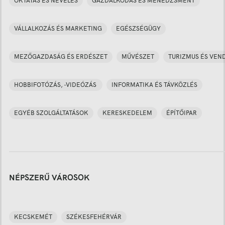
OKTATÁS ÉS NEVELÉS
GAZDÁLKODÁS ÉS MENEDZSMENT
VÁLLALKOZÁS ÉS MARKETING
EGÉSZSÉGÜGY
MEZŐGAZDASÁG ÉS ERDÉSZET
MŰVÉSZET
TURIZMUS ÉS VEN
HOBBIFOTÓZÁS, -VIDEÓZÁS
INFORMATIKA ÉS TÁVKÖZLÉS
EGYÉB SZOLGÁLTATÁSOK
KERESKEDELEM
ÉPÍTŐIPAR
NÉPSZERŰ VÁROSOK
KECSKEMÉT
SZÉKESFEHÉRVÁR