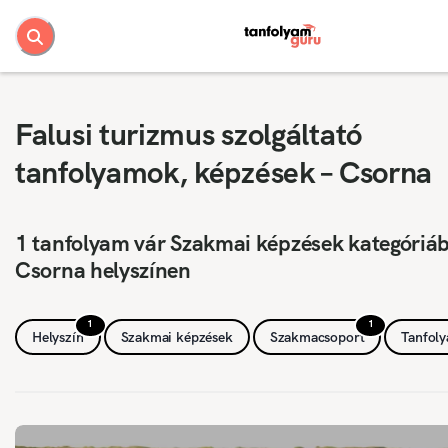
Falusi turizmus szolgáltató
tanfolyamok, képzések – Csorna
1 tanfolyam vár Szakmai képzések kategóriá
Csorna helyszínen
1
1
Helyszín
Szakmai képzések
Szakmacsoport
Tanfol