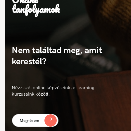
tanfolyamok
Nem találtad meg, amit
kerestél?
Nézz szét online képzéseink, e-learning
kurzusaink között.
Megnézem