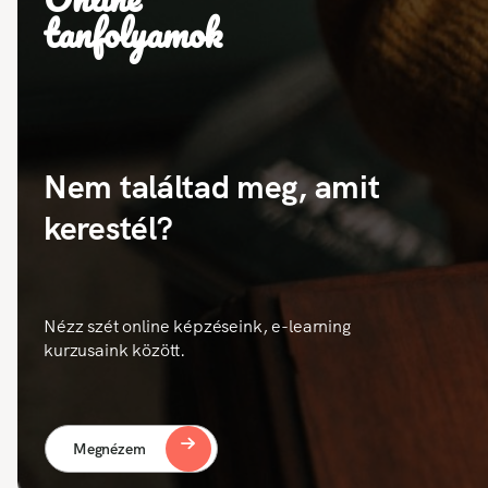
tanfolyamok
Nem találtad meg, amit
kerestél?
Nézz szét online képzéseink, e-learning
kurzusaink között.
Megnézem