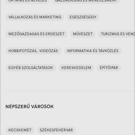
OKTATÁS ÉS NEVELÉS
GAZDÁLKODÁS ÉS MENEDZSMENT
VÁLLALKOZÁS ÉS MARKETING
EGÉSZSÉGÜGY
MEZŐGAZDASÁG ÉS ERDÉSZET
MŰVÉSZET
TURIZMUS ÉS VEN
HOBBIFOTÓZÁS, -VIDEÓZÁS
INFORMATIKA ÉS TÁVKÖZLÉS
EGYÉB SZOLGÁLTATÁSOK
KERESKEDELEM
ÉPÍTŐIPAR
NÉPSZERŰ VÁROSOK
KECSKEMÉT
SZÉKESFEHÉRVÁR