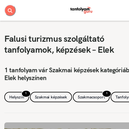
Falusi turizmus szolgáltató
tanfolyamok, képzések – Elek
1 tanfolyam vár Szakmai képzések kategóriá
Elek helyszínen
1
1
Helyszín
Szakmai képzések
Szakmacsoport
Tanfol